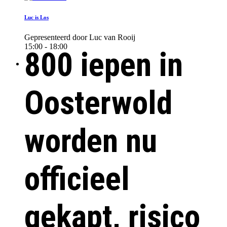
Luc is Los
Gepresenteerd door Luc van Rooij
15:00 - 18:00
800 iepen in
Oosterwold
worden nu
officieel
gekapt, risico