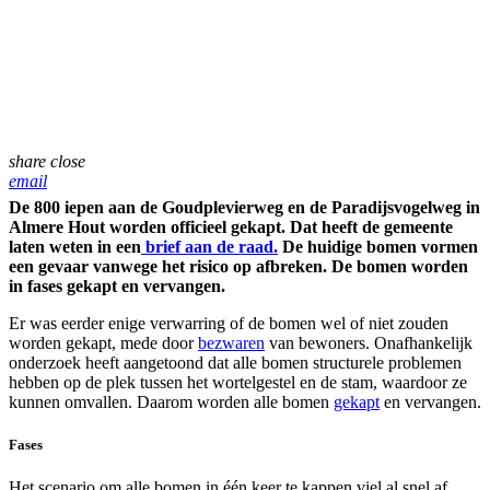
share
close
email
De 800 iepen aan de Goudplevierweg en de Paradijsvogelweg in
Almere Hout worden officieel gekapt. Dat heeft de gemeente
laten weten in een
brief aan de raad.
De huidige bomen vormen
een gevaar vanwege het risico op afbreken. De bomen worden
in fases gekapt en vervangen.
Er was eerder enige verwarring of de bomen wel of niet zouden
worden gekapt, mede door
bezwaren
van bewoners. Onafhankelijk
onderzoek heeft aangetoond dat alle bomen structurele problemen
hebben op de plek tussen het wortelgestel en de stam, waardoor ze
kunnen omvallen. Daarom worden alle bomen
gekapt
en vervangen.
Fases
Het scenario om alle bomen in één keer te kappen viel al snel af,