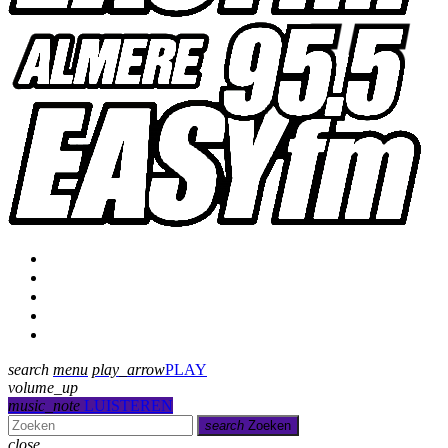
Programmering
Presentatoren
Uitzending gemist
Over Ons
Contact
search
menu
play_arrow
PLAY
volume_up
music_note
LUISTEREN
search
Zoeken
close