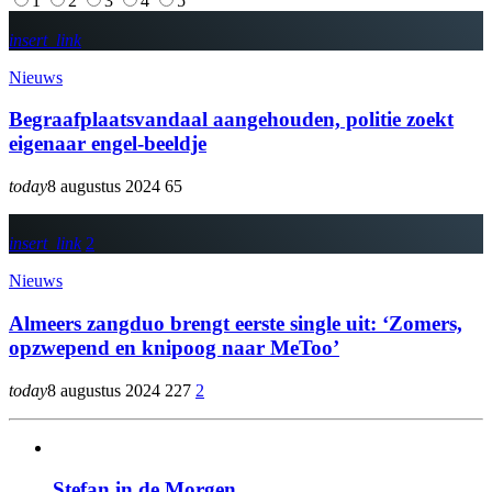
1
2
3
4
5
insert_link
Nieuws
Begraafplaatsvandaal aangehouden, politie zoekt
eigenaar engel-beeldje
today
8 augustus 2024
65
insert_link
2
Nieuws
Almeers zangduo brengt eerste single uit: ‘Zomers,
opzwepend en knipoog naar MeToo’
today
8 augustus 2024
227
2
Stefan in de Morgen