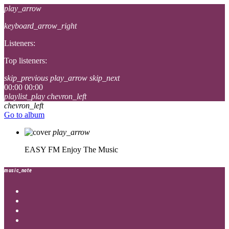
play_arrow
keyboard_arrow_right
Listeners:
Top listeners:
skip_previous
play_arrow
skip_next
00:00
00:00
playlist_play
chevron_left
chevron_left
Go to album
play_arrow
EASY FM
Enjoy The Music
music_note