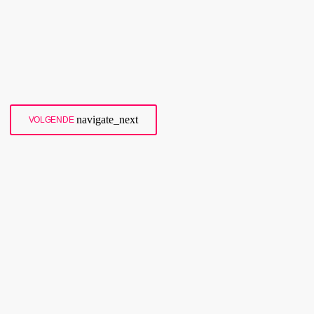
kinderen van Meijer in dezelfde wijk in Almere wonen en zelfs op
dezelfde school en kinderdagverblijf zitten. Meijer begon in 2007 met
[…]
today
16 juli 2024
146
navigate_next
VOLGENDE