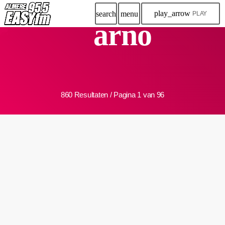
play_arrow
search
menu
PLAY
arno
860 Resultaten / Pagina 1 van 96
insert_link