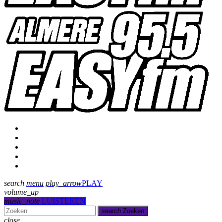
Programmering
Presentatoren
Uitzending gemist
Over Ons
Contact
search
menu
play_arrow
PLAY
volume_up
music_note
LUISTEREN
search
Zoeken
close