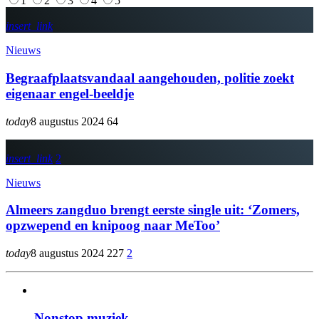
1
2
3
4
5
insert_link
Nieuws
Begraafplaatsvandaal aangehouden, politie zoekt
eigenaar engel-beeldje
today
8 augustus 2024
64
insert_link
2
Nieuws
Almeers zangduo brengt eerste single uit: ‘Zomers,
opzwepend en knipoog naar MeToo’
today
8 augustus 2024
227
2
Nonstop muziek