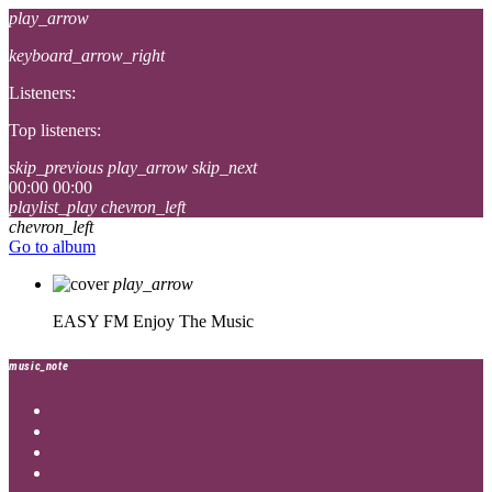
play_arrow
keyboard_arrow_right
Listeners:
Top listeners:
skip_previous
play_arrow
skip_next
00:00
00:00
playlist_play
chevron_left
chevron_left
Go to album
play_arrow
EASY FM
Enjoy The Music
music_note