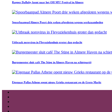
Rapper DaBaby komt naar het OH MY! Festival in Almere
Spoorbaanpad Almere Poort drie weken afgesloten wegens werkzaamheden
Uitbraak norovirus in Flevoziekenhuis groter dan gedacht
Burgemeester sluit café The Sting in Almere Haven na schietpartij
Eigenaar Pallas Athene opent nieuw Grieks restaurant op de Grote Markt