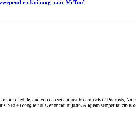
 opzwepend en knipoog naar MeToo’
m the schedule, and you can set automatic carousels of Podcasts, Articl
uris. Sed eu congue nulla, et tincidunt justo. Aliquam semper faucibus od