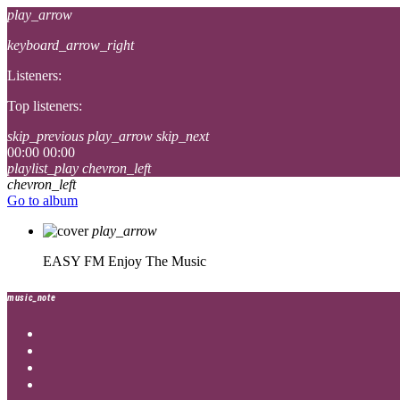
play_arrow
keyboard_arrow_right
Listeners:
Top listeners:
skip_previous
play_arrow
skip_next
00:00
00:00
playlist_play
chevron_left
chevron_left
Go to album
play_arrow
EASY FM
Enjoy The Music
music_note