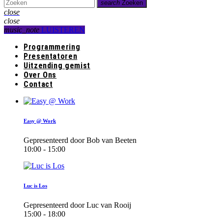
search
Zoeken
close
close
music_note
LUISTEREN
Programmering
Presentatoren
Uitzending gemist
Over Ons
Contact
Easy @ Work
Gepresenteerd door Bob van Beeten
10:00 - 15:00
Luc is Los
Gepresenteerd door Luc van Rooij
15:00 - 18:00