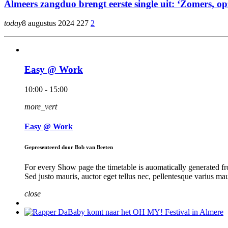
Almeers zangduo brengt eerste single uit: ‘Zomers,
today
8 augustus 2024
227
2
Easy @ Work
10:00 - 15:00
more_vert
Easy @ Work
Gepresenteerd door Bob van Beeten
For every Show page the timetable is auomatically generated fro
Sed justo mauris, auctor eget tellus nec, pellentesque varius ma
close