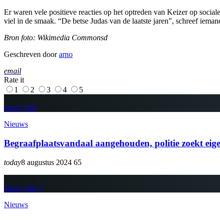
Er waren vele positieve reacties op het optreden van Keizer op social
viel in de smaak. “De betse Judas van de laatste jaren”, schreef ieman
Bron foto: Wikimedia Commonsd
Geschreven door
arno
email
Rate it
1
2
3
4
5
insert_link
Nieuws
Begraafplaatsvandaal aangehouden, politie zoekt eige
today
8 augustus 2024
65
insert_link
2
Nieuws