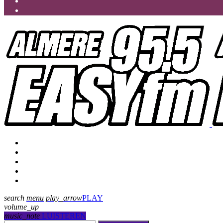
Programmering
Presentatoren
Uitzending gemist
Over Ons
Contact
search
menu
play_arrow
PLAY
volume_up
music_note
LUISTEREN