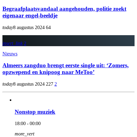
Begraafplaatsvandaal aangehouden, politie zoekt
eigenaar engel-beeldje
today
8 augustus 2024
64
insert_link
2
Nieuws
Almeers zangduo brengt eerste single uit: ‘Zomers,
opzwepend en knipoog naar MeToo’
today
8 augustus 2024
227
2
Nonstop muziek
18:00 - 00:00
more_vert