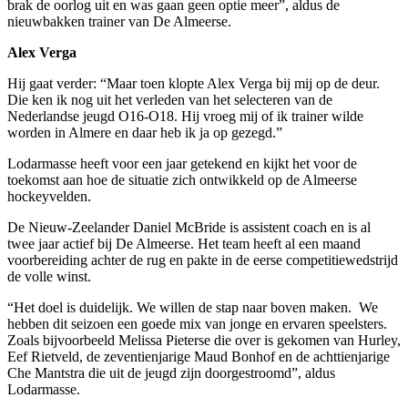
brak de oorlog uit en was gaan geen optie meer”, aldus de
nieuwbakken trainer van De Almeerse.
Alex Verga
Hij gaat verder: “Maar toen klopte Alex Verga bij mij op de deur.
Die ken ik nog uit het verleden van het selecteren van de
Nederlandse jeugd O16-O18. Hij vroeg mij of ik trainer wilde
worden in Almere en daar heb ik ja op gezegd.”
Lodarmasse heeft voor een jaar getekend en kijkt het voor de
toekomst aan hoe de situatie zich ontwikkeld op de Almeerse
hockeyvelden.
De Nieuw-Zeelander Daniel McBride is assistent coach en is al
twee jaar actief bij De Almeerse. Het team heeft al een maand
voorbereiding achter de rug en pakte in de eerse competitiewedstrijd
de volle winst.
“Het doel is duidelijk. We willen de stap naar boven maken. We
hebben dit seizoen een goede mix van jonge en ervaren speelsters.
Zoals bijvoorbeeld Melissa Pieterse die over is gekomen van Hurley,
Eef Rietveld, de zeventienjarige Maud Bonhof en de achttienjarige
Che Mantstra die uit de jeugd zijn doorgestroomd”, aldus
Lodarmasse.