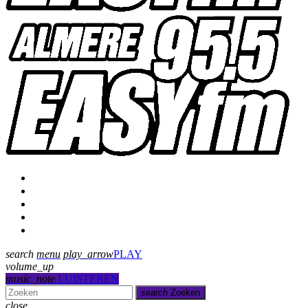
Programmering
Presentatoren
Uitzending gemist
Over Ons
Contact
search
menu
play_arrow
PLAY
volume_up
music_note
LUISTEREN
search
Zoeken
close