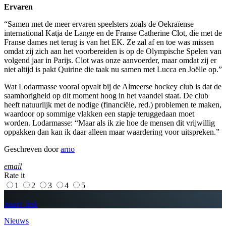
Ervaren
“Samen met de meer ervaren speelsters zoals de Oekraïense
international Katja de Lange en de Franse Catherine Clot, die met de
Franse dames net terug is van het EK. Ze zal af en toe was missen
omdat zij zich aan het voorbereiden is op de Olympische Spelen van
volgend jaar in Parijs. Clot was onze aanvoerder, maar omdat zij er
niet altijd is pakt Quirine die taak nu samen met Lucca en Joëlle op.”
Wat Lodarmasse vooral opvalt bij de Almeerse hockey club is dat de
saamhorigheid op dit moment hoog in het vaandel staat. De club
heeft natuurlijk met de nodige (financiële, red.) problemen te maken,
waardoor op sommige vlakken een stapje teruggedaan moet
worden. Lodarmasse: “Maar als ik zie hoe de mensen dit vrijwillig
oppakken dan kan ik daar alleen maar waardering voor uitspreken.”
Geschreven door
arno
email
Rate it
1
2
3
4
5
insert_link
Nieuws