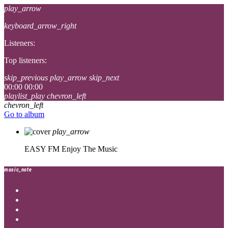
play_arrow
keyboard_arrow_right
Listeners:
Top listeners:
skip_previous
play_arrow
skip_next
00:00
00:00
playlist_play
chevron_left
chevron_left
Go to album
play_arrow
EASY FM
Enjoy The Music
music_note