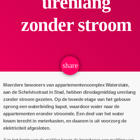
urenlang
zonder stroom
share
email
Meerdere bewoners van appartementencomplex Waterstate,
aan de Schelvisstraat in Stad, hebben dinsdagmiddag urenlang
zonder stroom gezeten. Op de tweede etage van het gebouw
sprong een waterleiding kapot, waardoor water naar de
appartementen eronder stroomde. Een deel van het water
kwam terecht in meterkasten, en daarom is uit voorzorg de
elektriciteit afgesloten.
Aan het begin van de middag kreeg de brandweer een melding van