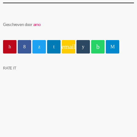
Geschreven door
arno
email
RATE IT
insert_link