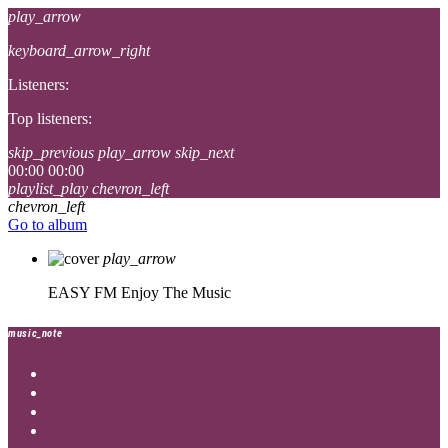
play_arrow
keyboard_arrow_right
Listeners:
Top listeners:
skip_previous
play_arrow
skip_next
00:00
00:00
playlist_play
chevron_left
chevron_left
Go to album
play_arrow
EASY FM
Enjoy The Music
music_note