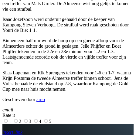
een treffer van Mats Gruter. De Almeerse wist nog gelijk te komen
via een strafbal.
Isaac Jozefzoon werd onderuit gehaald door de keeper van
Kampong Steven Verhoogt. De strafbal werd raak geschoten door
Youri de Bie: 1-1.
Binnen een half uur werd de hoop op een goede afloop voor de
Almeerders echter de grond in geslagen. Jelle Phijffer en Boet
Phijffer tekenden in de 22e en 28e minuut voor 1-2 en 1-3.
Laatstgenoemde scoorde ook de vierde en vijfde treffer voor zijn
team.
Silas Lageman en Rik Sprengers tekenden voor 1-6 en 1-7, waarna
Krijn Postuma de tweede Almeerse treffer binnen schoot. Jens de
Vuijst bepaalde de eindstand op 2-8, waardoor Kampong de Gold
Cup mee naar huis mocht nemen.
Geschreven door
arno
email
Rate it
1
2
3
4
5
insert_link