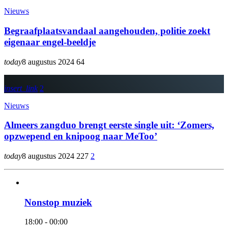
Nieuws
Begraafplaatsvandaal aangehouden, politie zoekt
eigenaar engel-beeldje
today
8 augustus 2024
64
insert_link
2
Nieuws
Almeers zangduo brengt eerste single uit: ‘Zomers,
opzwepend en knipoog naar MeToo’
today
8 augustus 2024
227
2
Nonstop muziek
18:00 - 00:00