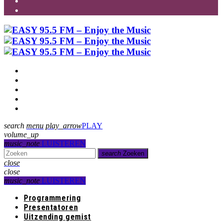
Programmering
Presentatoren
Uitzending gemist
Over Ons
Contact
search
menu
play_arrow
PLAY
volume_up
music_note
LUISTEREN
search
Zoeken
close
close
music_note
LUISTEREN
Programmering
Presentatoren
Uitzending gemist