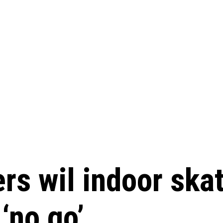
s wil indoor skat
‘no go’