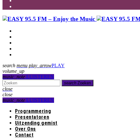
Programmering
Presentatoren
Uitzending gemist
Over Ons
Contact
search
menu
play_arrow
PLAY
volume_up
music_note
LUISTEREN
search
Zoeken
close
close
music_note
LUISTEREN
Programmering
Presentatoren
Uitzending gemist
Over Ons
Contact