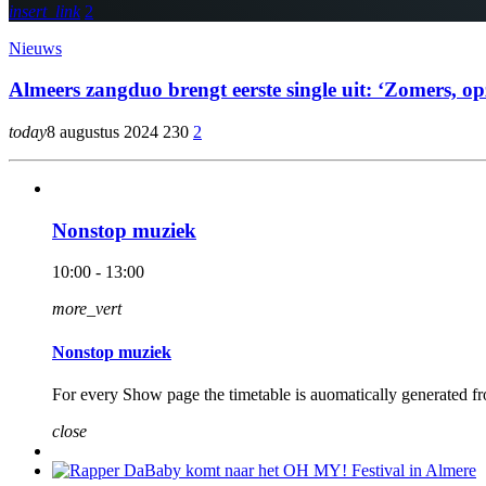
insert_link
2
Nieuws
Almeers zangduo brengt eerste single uit: ‘Zomers,
today
8 augustus 2024
230
2
Nonstop muziek
10:00 - 13:00
more_vert
Nonstop muziek
For every Show page the timetable is auomatically generated fr
close