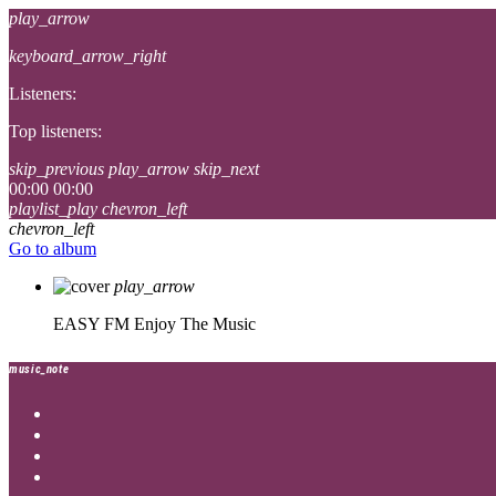
play_arrow
keyboard_arrow_right
Listeners:
Top listeners:
skip_previous
play_arrow
skip_next
00:00
00:00
playlist_play
chevron_left
chevron_left
Go to album
play_arrow
EASY FM
Enjoy The Music
music_note