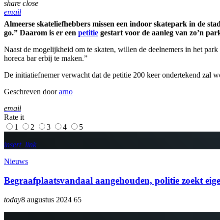
share
close
email
Almeerse skateliefhebbers missen een indoor skatepark in de stad
go.” Daarom is er een
petitie
gestart voor de aanleg van zo’n park
Naast de mogelijkheid om te skaten, willen de deelnemers in het park i
horeca bar erbij te maken.”
De initiatiefnemer verwacht dat de petitie 200 keer ondertekend zal w
Geschreven door
arno
email
Rate it
1
2
3
4
5
insert_link
Nieuws
Begraafplaatsvandaal aangehouden, politie zoekt eige
today
8 augustus 2024
65