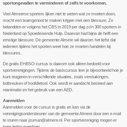
sportongevallen te verminderen of zelfs te voorkomen.
Veel Almeerse sporters lijken niet te weten wat ze moeten doen,
mocht een teamgenoot te maken krijgen met een blessure. Zo
belandden er volgens het CBS in 2019 per dag zo’n 300 sporters in
Nederland op Spoedeisende Hulp. Daarvan had bijna de helft een
ernstige blessure. De gemeente Almere wil daarom het liefst dat
iedereen tijdens het sporten weet hoe ze moeten handelen bij
blessures.
De gratis EHBSO-cursus is daarom ook alleen bedoeld voor
sportverenigingen. Tijdens de basiscursus leer je bijvoorbeeld hoe je
kunt reageren in verschillende situaties, zoals verstuikingen,
botbreuken of hoofdletsel. Ook wordt er aandacht besteed aan
reanimatie en het gebruik van een AED.
Aanmelden
Aanmelden voor de cursus is gratis en kan via de
verenigingsondersteuner van de gemeente Almere door een e-mail
te sturen naar jzuman@almere.nl. Per sportvereniging mogen er
twee leden meedoen.