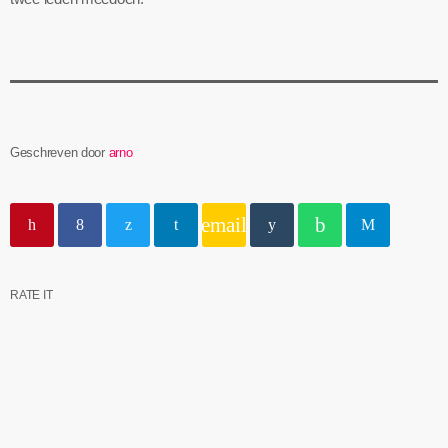
Geschreven door
arno
email
RATE IT
insert_link