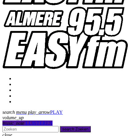
Programmering
Presentatoren
Uitzending gemist
Over Ons
Contact
search
menu
play_arrow
PLAY
volume_up
music_note
LUISTEREN
search
Zoeken
close