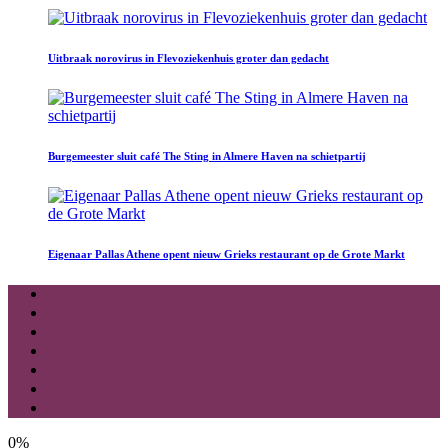
Uitbraak norovirus in Flevoziekenhuis groter dan gedacht
Burgemeester sluit café The Sting in Almere Haven na schietpartij
Eigenaar Pallas Athene opent nieuw Grieks restaurant op de Grote Markt
0%