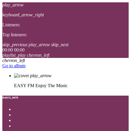
play_arrow
keyboard_arrow_right
Listeners:
Top listeners:
skip_previous
play_arrow
skip_next
00:00
00:00
playlist_play
chevron_left
chevron_left
Go to album
play_arrow
EASY FM
Enjoy The Music
music_note