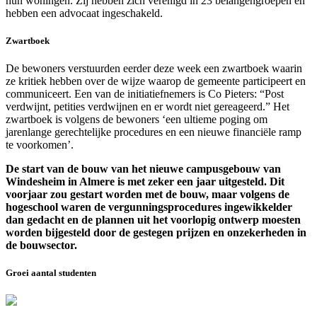
hun woningen. Zij hebben zich verenigd in 23 belangengroepen en
hebben een advocaat ingeschakeld.
Zwartboek
De bewoners verstuurden eerder deze week een zwartboek waarin
ze kritiek hebben over de wijze waarop de gemeente participeert en
communiceert. Een van de initiatiefnemers is Co Pieters: “Post
verdwijnt, petities verdwijnen en er wordt niet gereageerd.” Het
zwartboek is volgens de bewoners ‘een ultieme poging om
jarenlange gerechtelijke procedures en een nieuwe financiële ramp
te voorkomen’.
De start van de bouw van het nieuwe campusgebouw van
Windesheim in Almere is met zeker een jaar uitgesteld. Dit
voorjaar zou gestart worden met de bouw, maar volgens de
hogeschool waren de vergunningsprocedures ingewikkelder
dan gedacht en de plannen uit het voorlopig ontwerp moesten
worden bijgesteld door de gestegen prijzen en onzekerheden in
de bouwsector.
Groei aantal studenten