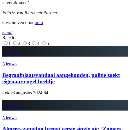
te voorkomen’.
Foto’s: Van Riezen en Partners
Geschreven door
arno
email
Rate it
1
2
3
4
5
insert_link
Nieuws
Begraafplaatsvandaal aangehouden, politie zoekt
eigenaar engel-beeldje
today
8 augustus 2024
64
insert_link
2
Nieuws
Almeers zangduo brengt eerste single uit: ‘Zomers,