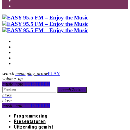
Programmering
Presentatoren
Uitzending gemist
Over Ons
Contact
search
menu
play_arrow
PLAY
volume_up
music_note
LUISTEREN
search
Zoeken
close
close
music_note
LUISTEREN
Programmering
Presentatoren
Uitzending gemist