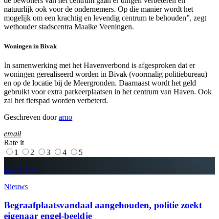
de bewoners van het centrum gaan er dingen verbeteren en
natuurlijk ook voor de ondernemers. Op die manier wordt het
mogelijk om een krachtig en levendig centrum te behouden”, zegt
wethouder stadscentra Maaike Veeningen.
Woningen in Bivak
In samenwerking met het Havenverbond is afgesproken dat er
woningen gerealiseerd worden in Bivak (voormalig politiebureau)
en op de locatie bij de Meergronden. Daarnaast wordt het geld
gebruikt voor extra parkeerplaatsen in het centrum van Haven. Ook
zal het fietspad worden verbeterd.
Geschreven door
arno
email
Rate it
1
2
3
4
5
insert_link
Nieuws
Begraafplaatsvandaal aangehouden, politie zoekt
eigenaar engel-beeldje