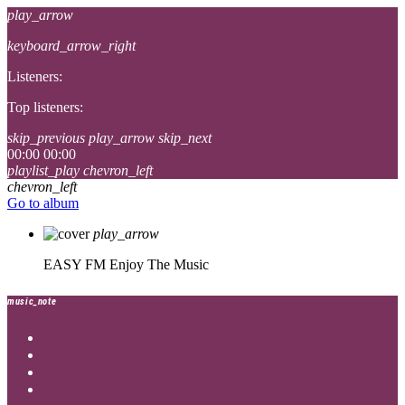
play_arrow
keyboard_arrow_right
Listeners:
Top listeners:
skip_previous
play_arrow
skip_next
00:00
00:00
playlist_play
chevron_left
chevron_left
Go to album
play_arrow
EASY FM
Enjoy The Music
music_note