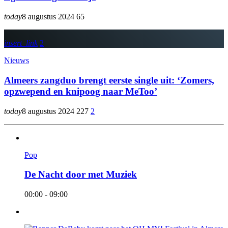
today
8 augustus 2024
65
insert_link
2
Nieuws
Almeers zangduo brengt eerste single uit: ‘Zomers,
opzwepend en knipoog naar MeToo’
today
8 augustus 2024
227
2
Pop
De Nacht door met Muziek
00:00 - 09:00