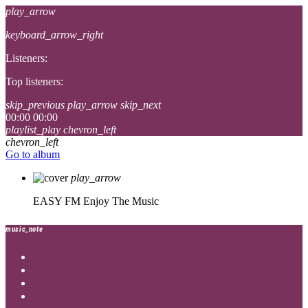
play_arrow
keyboard_arrow_right
Listeners:
Top listeners:
skip_previous
play_arrow
skip_next
00:00
00:00
playlist_play
chevron_left
chevron_left
Go to album
play_arrow
EASY FM
Enjoy The Music
music_note