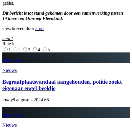
geëist.
Dit bericht is tot stand gekomen door een samenwerking tussen
1Almere en Omroep Flevoland.
Geschreven door
arno
email
Rate it
1
2
3
4
5
insert_link
Nieuws
Begraafplaatsvandaal aangehouden, politie zoekt
eigenaar engel-beeldje
today
8 augustus 2024
65
insert_link
2
Nieuws