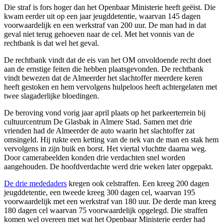
Die straf is fors hoger dan het Openbaar Ministerie heeft geëist. Die
kwam eerder uit op een jaar jeugddetentie, waarvan 145 dagen
voorwaardelijk en een werkstraf van 200 uur. De man had in dat
geval niet terug gehoeven naar de cel. Met het vonnis van de
rechtbank is dat wel het geval.
De rechtbank vindt dat de eis van het OM onvoldoende recht doet
aan de ernstige feiten die hebben plaatsgevonden. De rechtbank
vindt bewezen dat de Almeerder het slachtoffer meerdere keren
heeft gestoken en hem vervolgens hulpeloos heeft achtergelaten met
twee slagaderlijke bloedingen.
De beroving vond vorig jaar april plaats op het parkeerterrein bij
cultuurcentrum De Glasbak in Almere Stad. Samen met drie
vrienden had de Almeerder de auto waarin het slachtoffer zat
omsingeld. Hij rukte een ketting van de nek van de man en stak hem
vervolgens in zijn buik en borst. Het viertal vluchtte daarna weg.
Door camerabeelden konden drie verdachten snel worden
aangehouden. De hoofdverdachte werd drie weken later opgepakt.
De drie mededaders
kregen ook celstraffen. Een kreeg 200 dagen
jeugddetentie, een tweede kreeg 300 dagen cel, waarvan 195
voorwaardelijk met een werkstraf van 180 uur. De derde man kreeg
180 dagen cel waarvan 75 voorwaardelijk opgelegd. Die straffen
komen wel overeen met wat het Openbaar Ministerie eerder had