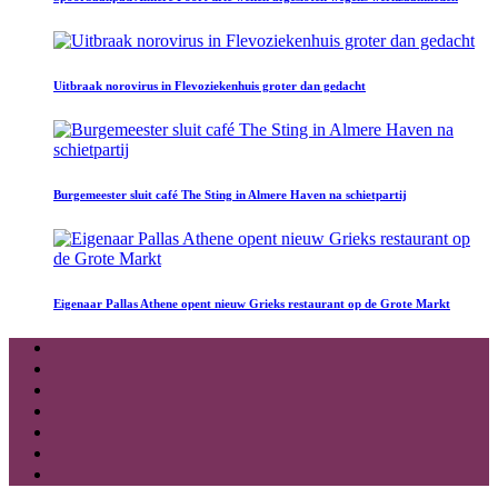
Uitbraak norovirus in Flevoziekenhuis groter dan gedacht
Burgemeester sluit café The Sting in Almere Haven na schietpartij
Eigenaar Pallas Athene opent nieuw Grieks restaurant op de Grote Markt