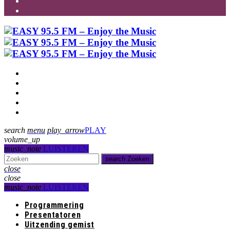
Programmering
Presentatoren
Uitzending gemist
Over Ons
Contact
search
menu
play_arrow
PLAY
volume_up
music_note
LUISTEREN
search
Zoeken
close
close
music_note
LUISTEREN
Programmering
Presentatoren
Uitzending gemist