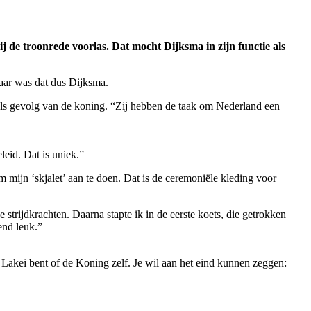
 de troonrede voorlas. Dat mocht Dijksma in zijn functie als
jaar was dat dus Dijksma.
ls
gevolg van de koning. “Zij hebben de taak om Nederland een
leid. Dat is uniek.”
m mijn ‘skjalet’ aan te doen. Dat is de ceremoniële kleding voor
 strijdkrachten. Daarna stapte ik in de eerste koets, die getrokken
end leuk.”
ou Lakei bent of de Koning zelf. Je wil aan het eind kunnen zeggen: