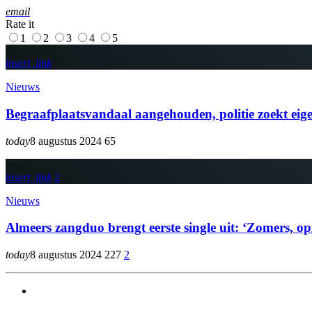
email
Rate it
1
2
3
4
5
insert_link
Nieuws
Begraafplaatsvandaal aangehouden, politie zoekt eige
today
8 augustus 2024
65
insert_link
2
Nieuws
Almeers zangduo brengt eerste single uit: ‘Zomers,
today
8 augustus 2024
227
2