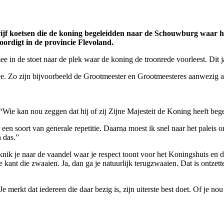
ijf koetsen die de koning begeleidden naar de Schouwburg waar hij
rdigt in de provincie Flevoland.
ee in de stoet naar de plek waar de koning de troonrede voorleest. Dit 
. Zo zijn bijvoorbeeld de Grootmeester en Grootmeesteres aanwezig a
“Wie kan nou zeggen dat hij of zij Zijne Majesteit de Koning heeft bege
en soort van generale repetitie. Daarna moest ik snel naar het paleis o
 das.”
knik je naar de vaandel waar je respect toont voor het Koningshuis en de
ant die zwaaien. Ja, dan ga je natuurlijk terugzwaaien. Dat is ontzett
 merkt dat iedereen die daar bezig is, zijn uiterste best doet. Of je n