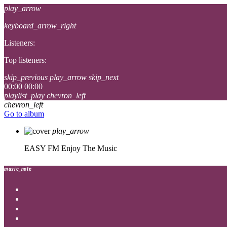
play_arrow
keyboard_arrow_right
Listeners:
Top listeners:
skip_previous
play_arrow
skip_next
00:00
00:00
playlist_play
chevron_left
chevron_left
Go to album
play_arrow
EASY FM
Enjoy The Music
music_note