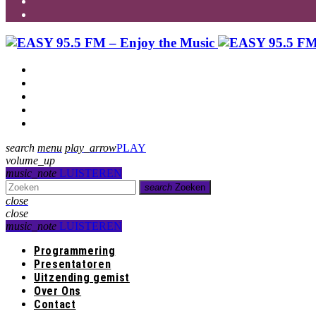
Programmering
Presentatoren
Uitzending gemist
Over Ons
Contact
search
menu
play_arrow
PLAY
volume_up
music_note
LUISTEREN
search
Zoeken
close
close
music_note
LUISTEREN
Programmering
Presentatoren
Uitzending gemist
Over Ons
Contact