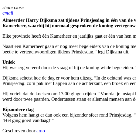
share
close
email
Almeerder Harry Dijksma zat tijdens Prinsjesdag in één van de v
Kamerheer, waarbij hij normaal gesproken de koning vertegenwoo
Elke provincie heeft één Kamerheer en jaarlijks gaat er één van hen m
Naast een Kamerheer gaan er nog meer begeleiders van de koning mee
beetje te vertegenwoordigen tijdens Prinsjesdag,” legt Dijksma uit.
Uniek
Hij was erg vereerd door de vraag of hij de koning wilde begeleiden. 
Dijksma schetst hoe de dag er voor hem uitzag. “In de ochtend was er e
Prinsjesdag: zo’n pak met flappen aan de achterkant, een broek en een
Hij vertelt dat de koetsen om 13:00 gingen rijden. “Voordat je instapt 
werd door twee paarden. Ondertussen staan er allemaal mensen aan de k
Bijzondere dag
Volgens hem hangt er dan ook een bijzonder sfeer rond Prinsjesdag. “Je
‘Het ging goed vandaag!’”
Geschreven door
arno