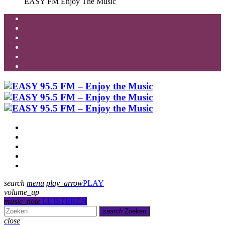
EASY FM
Enjoy The Music
Programmering
Presentatoren
Uitzending gemist
Over Ons
Contact
search
menu
play_arrow
PLAY
volume_up
music_note
LUISTEREN
search
Zoeken
close