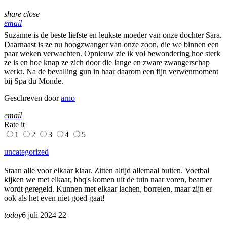
share
close
email
Suzanne is de beste liefste en leukste moeder van onze dochter Sara.
Daarnaast is ze nu hoogzwanger van onze zoon, die we binnen een
paar weken verwachten. Opnieuw zie ik vol bewondering hoe sterk
ze is en hoe knap ze zich door die lange en zware zwangerschap
werkt. Na de bevalling gun in haar daarom een fijn verwenmoment
bij Spa du Monde.
Geschreven door
arno
email
Rate it
1
2
3
4
5
uncategorized
Staan alle voor elkaar klaar. Zitten altijd allemaal buiten. Voetbal
kijken we met elkaar, bbq's komen uit de tuin naar voren, beamer
wordt geregeld. Kunnen met elkaar lachen, borrelen, maar zijn er
ook als het even niet goed gaat!
today
6 juli 2024
22