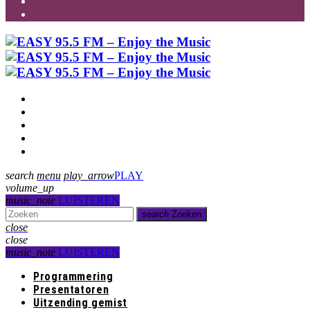
Programmering
Presentatoren
Uitzending gemist
Over Ons
Contact
search
menu
play_arrow
PLAY
volume_up
music_note
LUISTEREN
search
Zoeken
close
close
music_note
LUISTEREN
Programmering
Presentatoren
Uitzending gemist