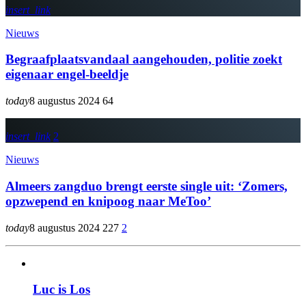
insert_link
Nieuws
Begraafplaatsvandaal aangehouden, politie zoekt
eigenaar engel-beeldje
today
8 augustus 2024
64
insert_link
2
Nieuws
Almeers zangduo brengt eerste single uit: ‘Zomers,
opzwepend en knipoog naar MeToo’
today
8 augustus 2024
227
2
Luc is Los