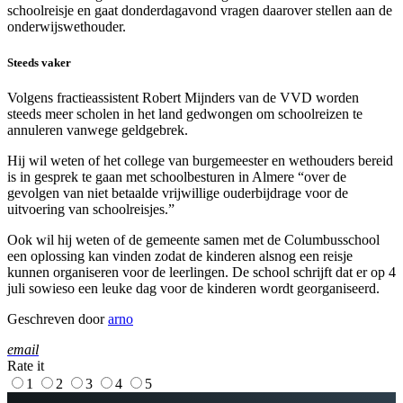
schoolreisje en gaat donderdagavond vragen daarover stellen aan de
onderwijswethouder.
Steeds vaker
Volgens fractieassistent Robert Mijnders van de VVD worden
steeds meer scholen in het land gedwongen om schoolreizen te
annuleren vanwege geldgebrek.
Hij wil weten of het college van burgemeester en wethouders bereid
is in gesprek te gaan met schoolbesturen in Almere “over de
gevolgen van niet betaalde vrijwillige ouderbijdrage voor de
uitvoering van schoolreisjes.”
Ook wil hij weten of de gemeente samen met de Columbusschool
een oplossing kan vinden zodat de kinderen alsnog een reisje
kunnen organiseren voor de leerlingen. De school schrijft dat er op 4
juli sowieso een leuke dag voor de kinderen wordt georganiseerd.
Geschreven door
arno
email
Rate it
1
2
3
4
5