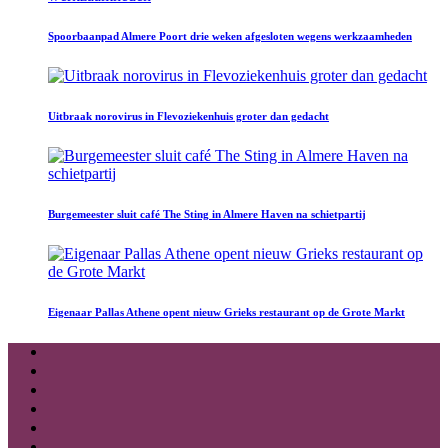
Spoorbaanpad Almere Poort drie weken afgesloten wegens werkzaamheden
Uitbraak norovirus in Flevoziekenhuis groter dan gedacht
Burgemeester sluit café The Sting in Almere Haven na schietpartij
Eigenaar Pallas Athene opent nieuw Grieks restaurant op de Grote Markt