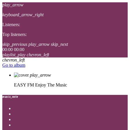
play_arrow
keyboard_arrow_right
Listeners:
Top listeners:
skip_previous
play_arrow
skip_next
00:00
00:00
playlist_play
chevron_left
chevron_left
Go to album
play_arrow
EASY FM
Enjoy The Music
music_note