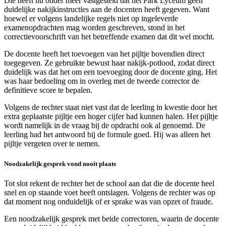
Die heeft nu onder meer vastgesteld dat het Park Lyceum geen
duidelijke nakijkinstructies aan de docenten heeft gegeven. Want
hoewel er volgens landelijke regels niet op ingeleverde
examenopdrachten mag worden geschreven, stond in het
correctievoorschrift van het betreffende examen dat dit wel mocht.
De docente heeft het toevoegen van het pijltje bovendien direct
toegegeven. Ze gebruikte bewust haar nakijk-potlood, zodat direct
duidelijk was dat het om een toevoeging door de docente ging. Het
was haar bedoeling om in overleg met de tweede corrector de
definitieve score te bepalen.
Volgens de rechter staat niet vast dat de leerling in kwestie door het
extra geplaatste pijltje een hoger cijfer had kunnen halen. Het pijltje
wordt namelijk in de vraag bij de opdracht ook al genoemd. De
leerling had het antwoord bij de formule goed. Hij was alleen het
pijltje vergeten over te nemen.
Noodzakelijk gesprek vond nooit plaats
Tot slot rekent de rechter het de school aan dat die de docente heel
snel en op staande voet heeft ontslagen. Volgens de rechter was op
dat moment nog onduidelijk of er sprake was van opzet of fraude.
Een noodzakelijk gesprek met beide correctoren, waarin de docente