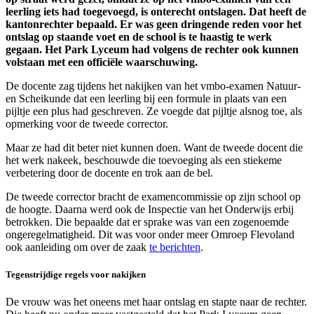
leerling iets had toegevoegd, is onterecht ontslagen. Dat heeft de
kantonrechter bepaald. Er was geen dringende reden voor het
ontslag op staande voet en de school is te haastig te werk
gegaan. Het Park Lyceum had volgens de rechter ook kunnen
volstaan met een officiële waarschuwing.
De docente zag tijdens het nakijken van het vmbo-examen Natuur-
en Scheikunde dat een leerling bij een formule in plaats van een
pijltje een plus had geschreven. Ze voegde dat pijltje alsnog toe, als
opmerking voor de tweede corrector.
Maar ze had dit beter niet kunnen doen. Want de tweede docent die
het werk nakeek, beschouwde die toevoeging als een stiekeme
verbetering door de docente en trok aan de bel.
De tweede corrector bracht de examencommissie op zijn school op
de hoogte. Daarna werd ook de Inspectie van het Onderwijs erbij
betrokken. Die bepaalde dat er sprake was van een zogenoemde
ongeregelmatigheid. Dit was voor onder meer Omroep Flevoland
ook aanleiding om over de zaak
te berichten
.
Tegenstrijdige regels voor nakijken
De vrouw was het oneens met haar ontslag en stapte naar de rechter.