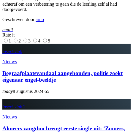
achteraf om een verbetering te gaan die de leerling zelf al had
doorgevoerd.
Geschreven door
arno
email
Rate it
1
2
3
4
5
insert_link
Nieuws
Begraafplaatsvandaal aangehouden, politie zoekt
eigenaar engel-beeldje
today
8 augustus 2024
65
insert_link
2
Nieuws
Almeers zangduo brengt eerste single uit: ‘Zomers,