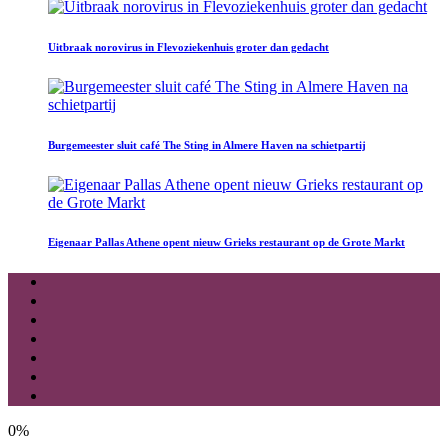
Uitbraak norovirus in Flevoziekenhuis groter dan gedacht
Burgemeester sluit café The Sting in Almere Haven na schietpartij
Eigenaar Pallas Athene opent nieuw Grieks restaurant op de Grote Markt
0%