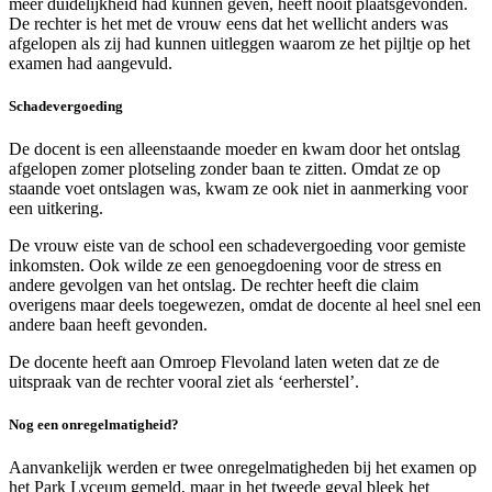
meer duidelijkheid had kunnen geven, heeft nooit plaatsgevonden.
De rechter is het met de vrouw eens dat het wellicht anders was
afgelopen als zij had kunnen uitleggen waarom ze het pijltje op het
examen had aangevuld.
Schadevergoeding
De docent is een alleenstaande moeder en kwam door het ontslag
afgelopen zomer plotseling zonder baan te zitten. Omdat ze op
staande voet ontslagen was, kwam ze ook niet in aanmerking voor
een uitkering.
De vrouw eiste van de school een schadevergoeding voor gemiste
inkomsten. Ook wilde ze een genoegdoening voor de stress en
andere gevolgen van het ontslag. De rechter heeft die claim
overigens maar deels toegewezen, omdat de docente al heel snel een
andere baan heeft gevonden.
De docente heeft aan Omroep Flevoland laten weten dat ze de
uitspraak van de rechter vooral ziet als ‘eerherstel’.
Nog een onregelmatigheid?
Aanvankelijk werden er twee onregelmatigheden bij het examen op
het Park Lyceum gemeld, maar in het tweede geval bleek het