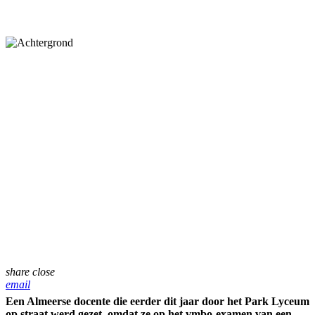
share
close
email
Een Almeerse docente die eerder dit jaar door het Park Lyceum
op straat werd gezet, omdat ze op het vmbo-examen van een