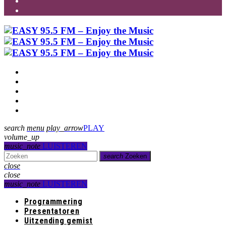
Programmering
Presentatoren
Uitzending gemist
Over Ons
Contact
search
menu
play_arrow
PLAY
volume_up
music_note
LUISTEREN
search
Zoeken
close
close
music_note
LUISTEREN
Programmering
Presentatoren
Uitzending gemist