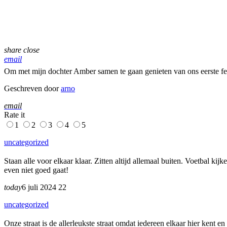
share
close
email
Om met mijn dochter Amber samen te gaan genieten van ons eerste fes
Geschreven door
arno
email
Rate it
1
2
3
4
5
uncategorized
Staan alle voor elkaar klaar. Zitten altijd allemaal buiten. Voetbal k
even niet goed gaat!
today
6 juli 2024
22
uncategorized
Onze straat is de allerleukste straat omdat iedereen elkaar hier kent e