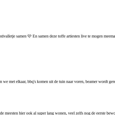
tivalletje samen 🩷 En samen deze toffe artiesten live te mogen meem
ijken we met elkaar, bbq's komen uit de tuin naar voren, beamer wordt ge
n de meesten hier ook al super lang wonen, veel zelfs nog de eerste bewo