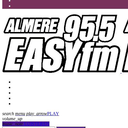
Programmering
Presentatoren
Uitzending gemist
Over Ons
Contact
search
menu
play_arrow
PLAY
volume_up
music_note
LUISTEREN