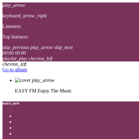
play_arrow
keyboard_arrow_right
Listeners:
Top listeners:
skip_previous
play_arrow
skip_next
00:00
00:00
playlist_play
chevron_left
chevron_left
Go to album
play_arrow
EASY FM
Enjoy The Music
music_note