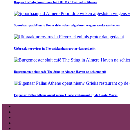
Rapper DaBaby komt naar het OH MY! Festival in Almere
Spoorbaanpad Almere Poort drie weken afgesloten wegens werkzaamheden
Uitbraak norovirus in Flevoziekenhuis groter dan gedacht
Burgemeester sluit café The Sting in Almere Haven na schietpartij
Eigenaar Pallas Athene opent nieuw Grieks restaurant op de Grote Markt