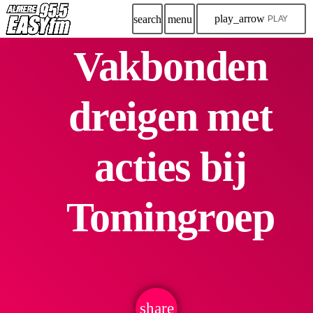
play_arrow
search
menu
PLAY
Vakbonden
dreigen met
acties bij
Tomingroep
share
email