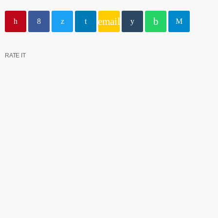
email
RATE IT
insert_link