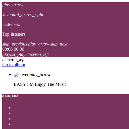
play_arrow
keyboard_arrow_right
Listeners:
Top listeners:
skip_previous
play_arrow
skip_next
00:00
00:00
playlist_play
chevron_left
chevron_left
Go to album
play_arrow
EASY FM
Enjoy The Music
music_note