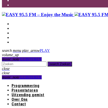
Programmering
Presentatoren
Uitzending gemist
Over Ons
Contact
search
menu
play_arrow
PLAY
volume_up
music_note
LUISTEREN
search
Zoeken
close
close
music_note
LUISTEREN
Programmering
Presentatoren
Uitzending gemist
Over Ons
Contact