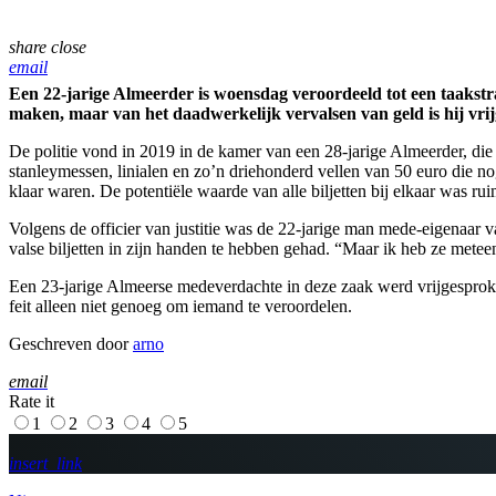
share
close
email
Een 22-jarige Almeerder is woensdag veroordeeld tot een taakstra
maken, maar van het daadwerkelijk vervalsen van geld is hij vri
De politie vond in 2019 in de kamer van een 28-jarige Almeerder, die
stanleymessen, linialen en zo’n driehonderd vellen van 50 euro die n
klaar waren. De potentiële waarde van alle biljetten bij elkaar was ru
Volgens de officier van justitie was de 22-jarige man mede-eigenaar va
valse biljetten in zijn handen te hebben gehad. “Maar ik heb ze metee
Een 23-jarige Almeerse medeverdachte in deze zaak werd vrijgesprok
feit alleen niet genoeg om iemand te veroordelen.
Geschreven door
arno
email
Rate it
1
2
3
4
5
insert_link