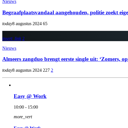
Nieuws
Begraafplaatsvandaal aangehouden, politie zoekt eige
today
8 augustus 2024
65
insert_link
2
Nieuws
Almeers zangduo brengt eerste single uit: ‘Zomers,
today
8 augustus 2024
227
2
Easy @ Work
10:00 - 15:00
more_vert