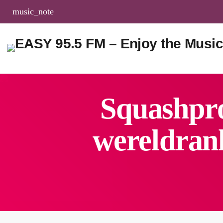
music_note
Squashpro
wereldrank