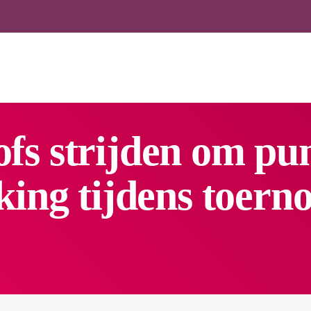
PROGRAMMERING
PRESENTATOREN
UITZENDING GEMIST
OV
fs strijden om pu
ing tijdens toerno