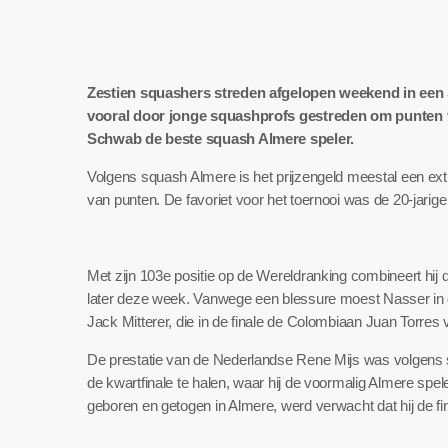
Zestien squashers streden afgelopen weekend in een Sa
vooral door jonge squashprofs gestreden om punten 
Schwab de beste squash Almere speler.
Volgens squash Almere is het prijzengeld meestal een extr
van punten. De favoriet voor het toernooi was de 20-jari
Met zijn 103e positie op de Wereldranking combineert hij d
later deze week. Vanwege een blessure moest Nasser in d
Jack Mitterer, die in de finale de Colombiaan Juan Torres 
De prestatie van de Nederlandse Rene Mijs was volgens sq
de kwartfinale te halen, waar hij de voormalig Almere s
geboren en getogen in Almere, werd verwacht dat hij de fi