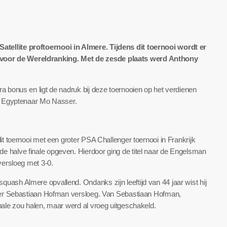
tellite proftoernooi in Almere. Tijdens dit toernooi wordt er
voor de Wereldranking. Met de zesde plaats werd Anthony
a bonus en ligt de nadruk bij deze toernooien op het verdienen
ge Egyptenaar Mo Nasser.
it toernooi met een groter PSA Challenger toernooi in Frankrijk
e halve finale opgeven. Hierdoor ging de titel naar de Engelsman
versloeg met 3-0.
uash Almere opvallend. Ondanks zijn leeftijd van 44 jaar wist hij
peler Sebastiaan Hofman versloeg. Van Sebastiaan Hofman,
nale zou halen, maar werd al vroeg uitgeschakeld.