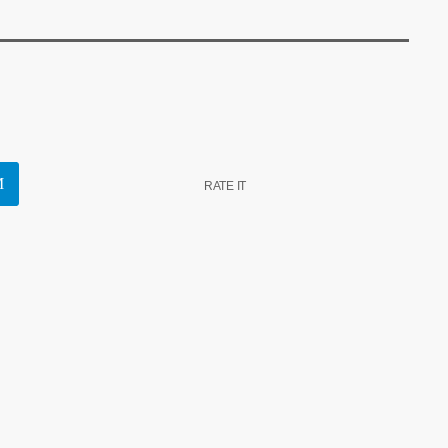
RATE IT
k
insert_link