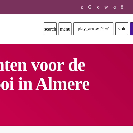
play_arrow
volume
search
menu
ER ONS
CONTACT
PLAY
nten voor de
oi in Almere