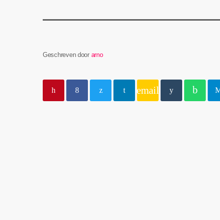
Geschreven door
arno
email
insert_lin