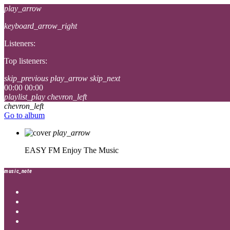
play_arrow
keyboard_arrow_right
Listeners:
Top listeners:
skip_previous
play_arrow
skip_next
00:00
00:00
playlist_play
chevron_left
chevron_left
Go to album
play_arrow
EASY FM
Enjoy The Music
music_note