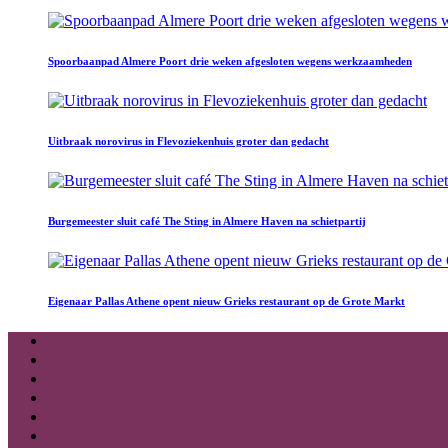
Spoorbaanpad Almere Poort drie weken afgesloten wegens werkzaamheden
Uitbraak norovirus in Flevoziekenhuis groter dan gedacht
Burgemeester sluit café The Sting in Almere Haven na schietpartij
Eigenaar Pallas Athene opent nieuw Grieks restaurant op de Grote Markt