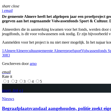
share
close
email
De gemeente Almere heeft het afgelopen jaar een proefproject gedr
gegeven aan het zogenaamde Volwassenfonds Sport & Cultuur. Dit 
Almeerders die in aanmerking kwamen voor het fonds, werden door de g
jeugdfonds, is dit voor volwassenen ook nodig. Er zijn bijvoorbeel
Aanmelden voor het project is nu niet meer mogelijk. In het najaar k
1Almere
Almere
cultuur
gemeente Almere
proef
sport
Volwassenfonds Sp
308
3
Geschreven door
arno
email
Rate it
1
2
3
4
5
insert_link
Nieuws
Begraafplaatsvandaal aangehouden, politie zoekt eige