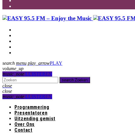
Programmering
Presentatoren
Uitzending gemist
Over Ons
Contact
search
menu
play_arrow
PLAY
volume_up
music_note
LUISTEREN
search
Zoeken
close
close
music_note
LUISTEREN
Programmering
Presentatoren
Uitzending gemist
Over Ons
Contact