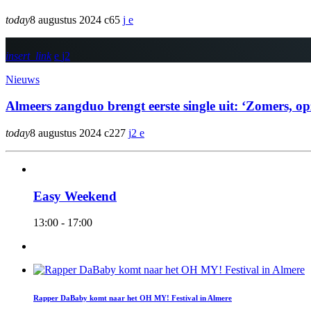
today
8 augustus 2024
65
insert_link
2
Nieuws
Almeers zangduo brengt eerste single uit: ‘Zomers,
today
8 augustus 2024
227
2
Easy Weekend
13:00 - 17:00
Rapper DaBaby komt naar het OH MY! Festival in Almere