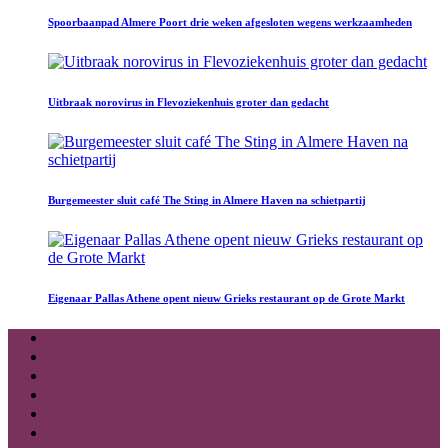
Spoorbaanpad Almere Poort drie weken afgesloten wegens werkzaamheden
Uitbraak norovirus in Flevoziekenhuis groter dan gedacht
Burgemeester sluit café The Sting in Almere Haven na schietpartij
Eigenaar Pallas Athene opent nieuw Grieks restaurant op de Grote Markt