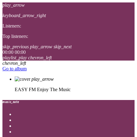
play_arrow
keyboard_arrow_right
Listeners:
Top listeners:
skip_previous
play_arrow
skip_next
00:00
00:00
playlist_play
chevron_left
chevron_left
Go to album
play_arrow
EASY FM
Enjoy The Music
music_note