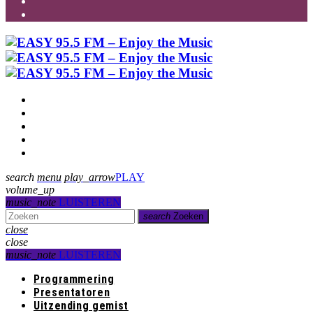
Programmering
Presentatoren
Uitzending gemist
Over Ons
Contact
search
menu
play_arrow
PLAY
volume_up
music_note
LUISTEREN
search
Zoeken
close
close
music_note
LUISTEREN
Programmering
Presentatoren
Uitzending gemist