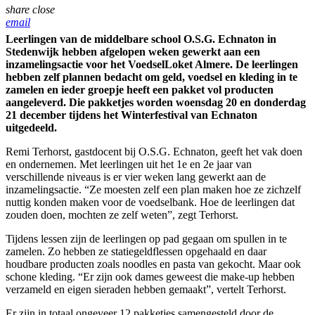
share
close
email
Leerlingen van de middelbare school O.S.G. Echnaton in
Stedenwijk hebben afgelopen weken gewerkt aan een
inzamelingsactie voor het VoedselLoket Almere. De leerlingen
hebben zelf plannen bedacht om geld, voedsel en kleding in te
zamelen en ieder groepje heeft een pakket vol producten
aangeleverd. Die pakketjes worden woensdag 20 en donderdag
21 december tijdens het Winterfestival van Echnaton
uitgedeeld.
Remi Terhorst, gastdocent bij O.S.G. Echnaton, geeft het vak doen
en ondernemen. Met leerlingen uit het 1e en 2e jaar van
verschillende niveaus is er vier weken lang gewerkt aan de
inzamelingsactie. “Ze moesten zelf een plan maken hoe ze zichzelf
nuttig konden maken voor de voedselbank. Hoe de leerlingen dat
zouden doen, mochten ze zelf weten”, zegt Terhorst.
Tijdens lessen zijn de leerlingen op pad gegaan om spullen in te
zamelen. Zo hebben ze statiegeldflessen opgehaald en daar
houdbare producten zoals noodles en pasta van gekocht. Maar ook
schone kleding. “Er zijn ook dames geweest die make-up hebben
verzameld en eigen sieraden hebben gemaakt”, vertelt Terhorst.
Er zijn in totaal ongeveer 12 pakketjes samengesteld door de