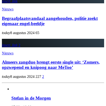
insert_link
Nieuws
Begraafplaatsvandaal aangehouden, politie zoekt
eigenaar engel-beeldje
today
8 augustus 2024
65
insert_link
2
Nieuws
Almeers zangduo brengt eerste single uit: ‘Zomers,
opzwepend en knipoog naar MeToo’
today
8 augustus 2024
227
2
Stefan in de Morgen