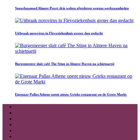
Spoorbaanpad Almere Poort drie weken afgesloten wegens werkzaamheden
Uitbraak norovirus in Flevoziekenhuis groter dan gedacht
Burgemeester sluit café The Sting in Almere Haven na schietpartij
Eigenaar Pallas Athene opent nieuw Grieks restaurant op de Grote Markt