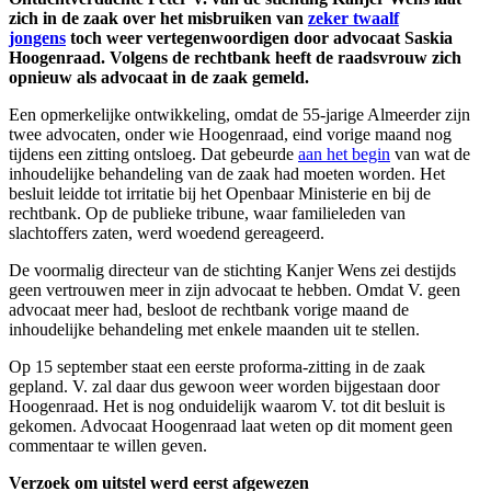
zich in de zaak over het misbruiken van
zeker twaalf
jongens
toch weer vertegenwoordigen door advocaat Saskia
Hoogenraad. Volgens de rechtbank heeft de raadsvrouw zich
opnieuw als advocaat in de zaak gemeld.
Een opmerkelijke ontwikkeling, omdat de 55-jarige Almeerder zijn
twee advocaten, onder wie Hoogenraad, eind vorige maand nog
tijdens een zitting ontsloeg. Dat gebeurde
aan het begin
van wat de
inhoudelijke behandeling van de zaak had moeten worden. Het
besluit leidde tot irritatie bij het Openbaar Ministerie en bij de
rechtbank. Op de publieke tribune, waar familieleden van
slachtoffers zaten, werd woedend gereageerd.
De voormalig directeur van de stichting Kanjer Wens zei destijds
geen vertrouwen meer in zijn advocaat te hebben. Omdat V. geen
advocaat meer had, besloot de rechtbank vorige maand de
inhoudelijke behandeling met enkele maanden uit te stellen.
Op 15 september staat een eerste proforma-zitting in de zaak
gepland. V. zal daar dus gewoon weer worden bijgestaan door
Hoogenraad. Het is nog onduidelijk waarom V. tot dit besluit is
gekomen. Advocaat Hoogenraad laat weten op dit moment geen
commentaar te willen geven.
Verzoek om uitstel werd eerst afgewezen