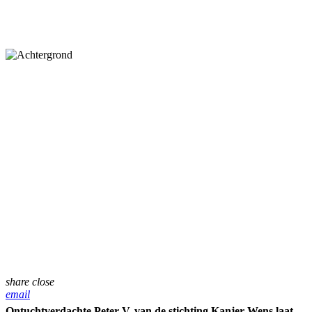
share
close
email
Ontuchtverdachte Peter V. van de stichting Kanjer Wens laat