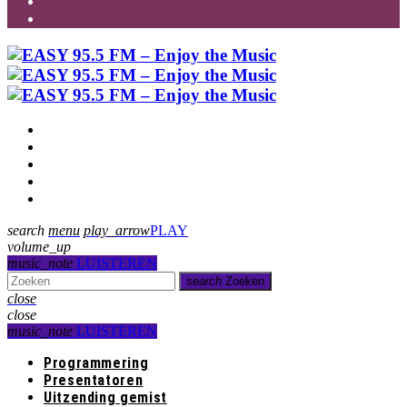
Programmering
Presentatoren
Uitzending gemist
Over Ons
Contact
search
menu
play_arrow
PLAY
volume_up
music_note
LUISTEREN
search
Zoeken
close
close
music_note
LUISTEREN
Programmering
Presentatoren
Uitzending gemist