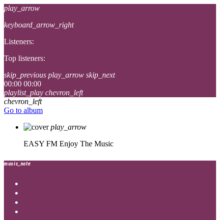
play_arrow
keyboard_arrow_right
Listeners:
Top listeners:
skip_previous
play_arrow
skip_next
00:00
00:00
playlist_play
chevron_left
chevron_left
Go to album
play_arrow
EASY FM
Enjoy The Music
music_note