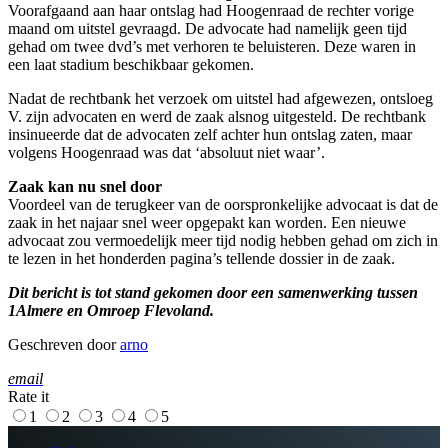
Voorafgaand aan haar ontslag had Hoogenraad de rechter vorige
maand om uitstel gevraagd. De advocate had namelijk geen tijd
gehad om twee dvd’s met verhoren te beluisteren. Deze waren in
een laat stadium beschikbaar gekomen.
Nadat de rechtbank het verzoek om uitstel had afgewezen, ontsloeg
V. zijn advocaten en werd de zaak alsnog uitgesteld. De rechtbank
insinueerde dat de advocaten zelf achter hun ontslag zaten, maar
volgens Hoogenraad was dat ‘absoluut niet waar’.
Zaak kan nu snel door
Voordeel van de terugkeer van de oorspronkelijke advocaat is dat de
zaak in het najaar snel weer opgepakt kan worden. Een nieuwe
advocaat zou vermoedelijk meer tijd nodig hebben gehad om zich in
te lezen in het honderden pagina’s tellende dossier in de zaak.
Dit bericht is tot stand gekomen door een samenwerking tussen
1Almere en Omroep Flevoland.
Geschreven door
arno
email
Rate it
1
2
3
4
5