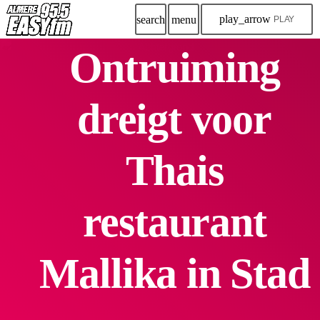
play_arrow
search
menu
PLAY
Ontruiming
dreigt voor
Thais
restaurant
Mallika in Stad