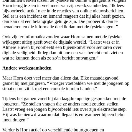
Dat samenwerken tussen de fysieke en online wijkagent is volgens
Horn terug te zien in veel meer van zijn werkzaamheden. “Ik lees
bijvoorbeeld actief mee in de reacties van online nieuwsberichten.
Stel er is een incident en iemand reageert dat hij alles heeft gezien,
dan kan dat een belangrijke getuige zijn. Die probeer ik dan te
benaderen en die informatie deel ik dan met de fysieke agent.”
Ook zijn er informatieavonden waar Horn samen met de fysieke
wijkagent uitleg geeft over de digitale wereld. “Laatst was er in
Almere Haven bijvoorbeeld een bijeenkomst voor senioren over
digitale veiligheid. Ik leg dan uit hoe een vals bericht eruit ziet en
wat ze kunnen doen als ze zo’n bericht ontvangen.”
Andere werkzaamheden
Maar Horn doet veel meer dan alleen dat. Elke maandagavond
gamet hij met jongeren. “Vroeger voetbalden we met de jongeren op
straat en nu zit ik met een console in mijn handen.”
Tijdens het gamen voert hij dan laagdrempelige gesprekken met de
jongeren. “Ze stellen vragen die ze anders nooit zouden stellen.
Laatst vroeg een jongen bijvoorbeeld iets over zijn elektrische step.
Hij was benieuwd waarom dat illegaal is en wanneer hij een helm
moet dragen.”
Verder is Horn actief op verschillende buurtgroepen en