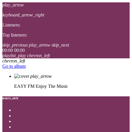
play_arrow
keyboard_arrow_right
Listeners:
Top listeners:
skip_previous
play_arrow
skip_next
00:00
00:00
playlist_play
chevron_left
chevron_left
Go to album
play_arrow
EASY FM
Enjoy The Music
music_note