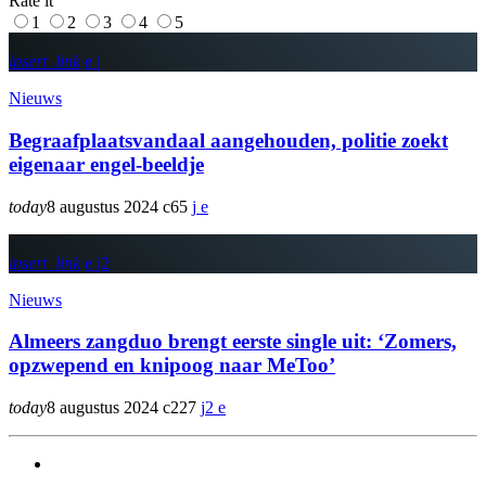
Rate it
1
2
3
4
5
insert_link
Nieuws
Begraafplaatsvandaal aangehouden, politie zoekt
eigenaar engel-beeldje
today
8 augustus 2024
65
insert_link
2
Nieuws
Almeers zangduo brengt eerste single uit: ‘Zomers,
opzwepend en knipoog naar MeToo’
today
8 augustus 2024
227
2