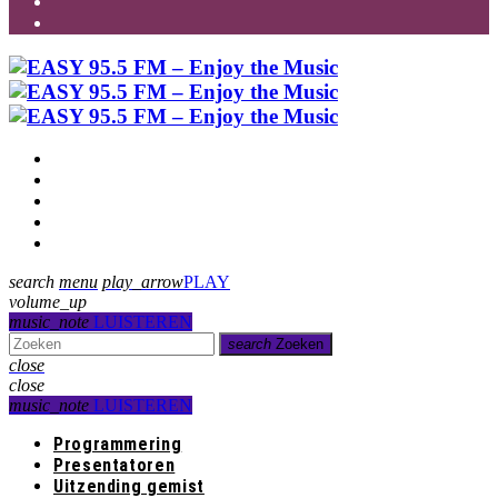
Programmering
Presentatoren
Uitzending gemist
Over Ons
Contact
search
menu
play_arrow
PLAY
volume_up
music_note
LUISTEREN
search
Zoeken
close
close
music_note
LUISTEREN
Programmering
Presentatoren
Uitzending gemist