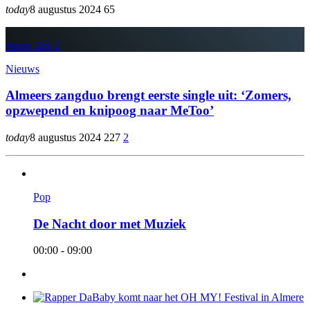
today
8 augustus 2024
65
insert_link
2
Nieuws
Almeers zangduo brengt eerste single uit: ‘Zomers,
opzwepend en knipoog naar MeToo’
today
8 augustus 2024
227
2
Pop
De Nacht door met Muziek
00:00 - 09:00