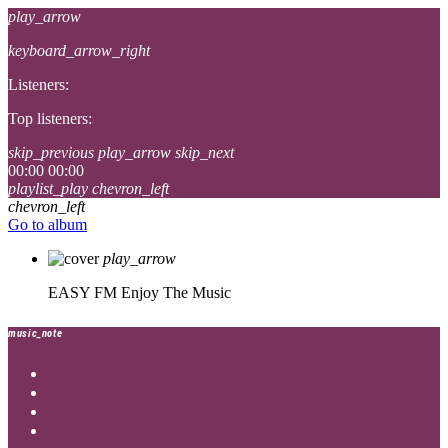
play_arrow
keyboard_arrow_right
Listeners:
Top listeners:
skip_previous
play_arrow
skip_next
00:00
00:00
playlist_play
chevron_left
chevron_left
Go to album
play_arrow
EASY FM
Enjoy The Music
music_note