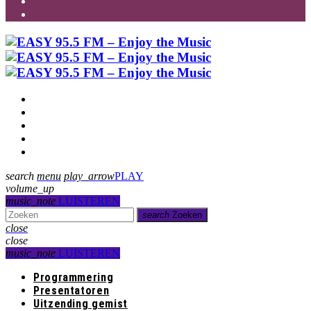
Programmering
Presentatoren
Uitzending gemist
Over Ons
Contact
search
menu
play_arrow
PLAY
volume_up
music_note
LUISTEREN
search
Zoeken
close
close
music_note
LUISTEREN
Programmering
Presentatoren
Uitzending gemist