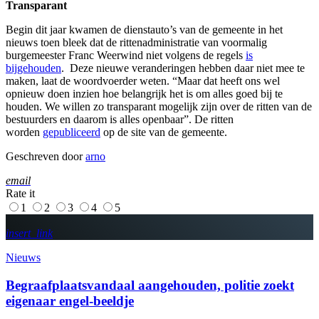
Transparant
Begin dit jaar kwamen de dienstauto’s van de gemeente in het
nieuws toen bleek dat de rittenadministratie van voormalig
burgemeester Franc Weerwind niet volgens de regels
is
bijgehouden
. Deze nieuwe veranderingen hebben daar niet mee te
maken, laat de woordvoerder weten. “Maar dat heeft ons wel
opnieuw doen inzien hoe belangrijk het is om alles goed bij te
houden. We willen zo transparant mogelijk zijn over de ritten van de
bestuurders en daarom is alles openbaar”. De ritten
worden
gepubliceerd
op de site van de gemeente.
Geschreven door
arno
email
Rate it
1
2
3
4
5
insert_link
Nieuws
Begraafplaatsvandaal aangehouden, politie zoekt
eigenaar engel-beeldje