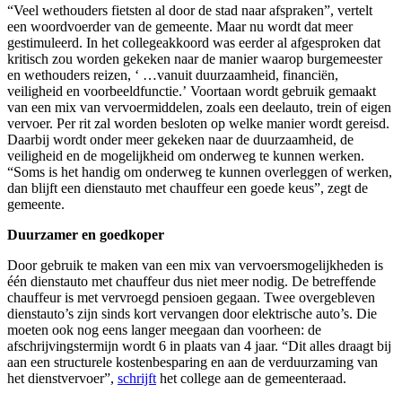
“Veel wethouders fietsten al door de stad naar afspraken”, vertelt
een woordvoerder van de gemeente. Maar nu wordt dat meer
gestimuleerd. In het collegeakkoord was eerder al afgesproken dat
kritisch zou worden gekeken naar de manier waarop burgemeester
en wethouders reizen, ‘ …vanuit duurzaamheid, financiën,
veiligheid en voorbeeldfunctie.’
Voortaan wordt gebruik gemaakt
van een mix van vervoermiddelen, zoals een deelauto, trein of eigen
vervoer. Per rit zal worden besloten op welke manier wordt gereisd.
Daarbij wordt onder meer gekeken naar de duurzaamheid, de
veiligheid en de mogelijkheid om onderweg te kunnen werken.
“Soms is het handig om onderweg te kunnen overleggen of werken,
dan blijft een dienstauto met chauffeur een goede keus”, zegt de
gemeente.
Duurzamer en goedkoper
Door gebruik te maken van een mix van vervoersmogelijkheden is
één dienstauto met chauffeur dus niet meer nodig. De betreffende
chauffeur is met vervroegd pensioen gegaan. Twee overgebleven
dienstauto’s zijn sinds kort vervangen door elektrische auto’s. Die
moeten ook nog eens langer meegaan dan voorheen: de
afschrijvingstermijn wordt 6 in plaats van 4 jaar. “Dit alles draagt bij
aan een structurele kostenbesparing en aan de verduurzaming van
het dienstvervoer”,
schrijft
het college aan de gemeenteraad.