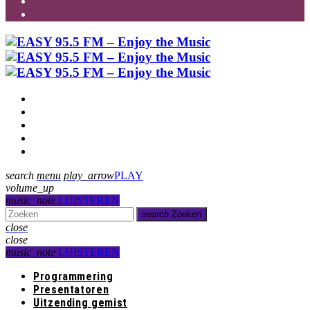
Programmering
Presentatoren
Uitzending gemist
Over Ons
Contact
search
menu
play_arrow
PLAY
volume_up
music_note
LUISTEREN
search
Zoeken
close
close
music_note
LUISTEREN
Programmering
Presentatoren
Uitzending gemist