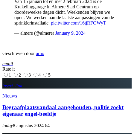
Van 15 januari tot en met 2 februari 2024 is de
Krakelinggarage in Almere Stad Centrum op
doordeweekse dagen dicht. Weekenden blijven we
open. We werken aan de laatste aanpassingen van de
sprinklerinstallatie.
pic.twitter.com/16tjRFOWyT
— almere (@almere)
January 9, 2024
Geschreven door
arno
email
Rate it
1
2
3
4
5
insert_link
Nieuws
Begraafplaatsvandaal aangehouden, politie zoekt
eigenaar engel-beeldje
today
8 augustus 2024
64