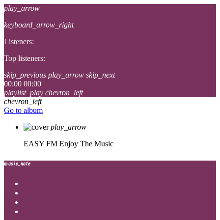
play_arrow
keyboard_arrow_right
Listeners:
Top listeners:
skip_previous
play_arrow
skip_next
00:00
00:00
playlist_play
chevron_left
chevron_left
Go to album
play_arrow
EASY FM
Enjoy The Music
music_note