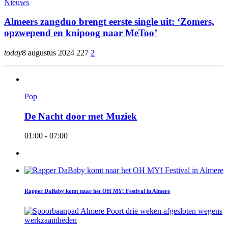
Nieuws
Almeers zangduo brengt eerste single uit: ‘Zomers,
opzwepend en knipoog naar MeToo’
today
8 augustus 2024
227
2
Pop
De Nacht door met Muziek
01:00 - 07:00
Rapper DaBaby komt naar het OH MY! Festival in Almere