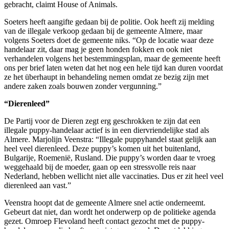
gebracht, claimt House of Animals.
Soeters heeft aangifte gedaan bij de politie. Ook heeft zij melding
van de illegale verkoop gedaan bij de gemeente Almere, maar
volgens Soeters doet de gemeente niks. “Op de locatie waar deze
handelaar zit, daar mag je geen honden fokken en ook niet
verhandelen volgens het bestemmingsplan, maar de gemeente heeft
ons per brief laten weten dat het nog een hele tijd kan duren voordat
ze het überhaupt in behandeling nemen omdat ze bezig zijn met
andere zaken zoals bouwen zonder vergunning.”
“Dierenleed”
De Partij voor de Dieren zegt erg geschrokken te zijn dat een
illegale puppy-handelaar actief is in een diervriendelijke stad als
Almere. Marjolijn Veenstra: “Illegale puppyhandel staat gelijk aan
heel veel dierenleed. Deze puppy’s komen uit het buitenland,
Bulgarije, Roemenië, Rusland. Die puppy’s worden daar te vroeg
weggehaald bij de moeder, gaan op een stressvolle reis naar
Nederland, hebben wellicht niet alle vaccinaties. Dus er zit heel veel
dierenleed aan vast.”
Veenstra hoopt dat de gemeente Almere snel actie onderneemt.
Gebeurt dat niet, dan wordt het onderwerp op de politieke agenda
gezet. Omroep Flevoland heeft contact gezocht met de puppy-