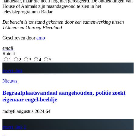
handelaar, maar die heeft nog niet gereageerd. De ontdekkingen van
House of Animals zijn maandagavond te zien in het
televisieprogramma Radar.
Dit bericht is tot stand gekomen door een samenwerking tussen
1Almere en Omroep Flevoland
Geschreven door
arno
email
Rate it
1
2
3
4
5
insert_link
Nieuws
Begraafplaatsvandaal aangehouden, politie zoekt
eigenaar engel-beeldje
today
8 augustus 2024
64
insert_link
2