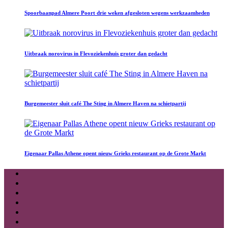
Spoorbaanpad Almere Poort drie weken afgesloten wegens werkzaamheden
Uitbraak norovirus in Flevoziekenhuis groter dan gedacht
Burgemeester sluit café The Sting in Almere Haven na schietpartij
Eigenaar Pallas Athene opent nieuw Grieks restaurant op de Grote Markt