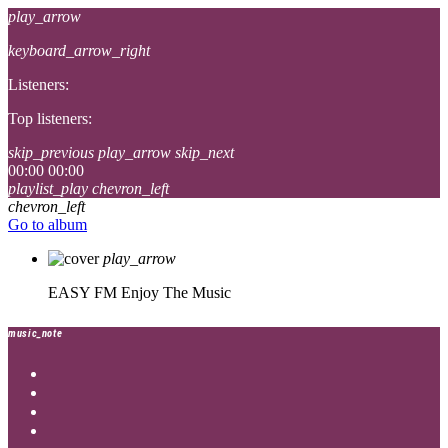
play_arrow
keyboard_arrow_right
Listeners:
Top listeners:
skip_previous
play_arrow
skip_next
00:00
00:00
playlist_play
chevron_left
chevron_left
Go to album
play_arrow
EASY FM
Enjoy The Music
music_note