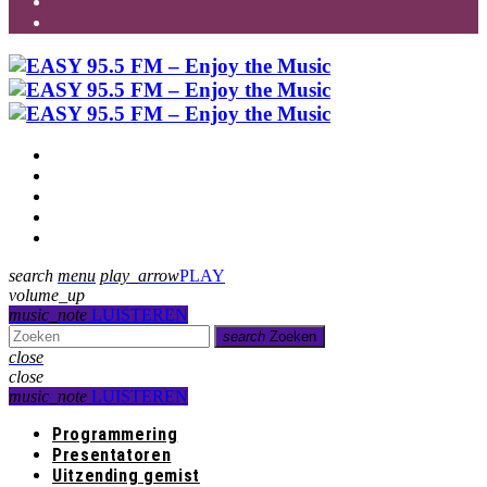
Programmering
Presentatoren
Uitzending gemist
Over Ons
Contact
search
menu
play_arrow
PLAY
volume_up
music_note
LUISTEREN
search
Zoeken
close
close
music_note
LUISTEREN
Programmering
Presentatoren
Uitzending gemist