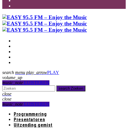
Programmering
Presentatoren
Uitzending gemist
Over Ons
Contact
search
menu
play_arrow
PLAY
volume_up
music_note
LUISTEREN
search
Zoeken
close
close
music_note
LUISTEREN
Programmering
Presentatoren
Uitzending gemist