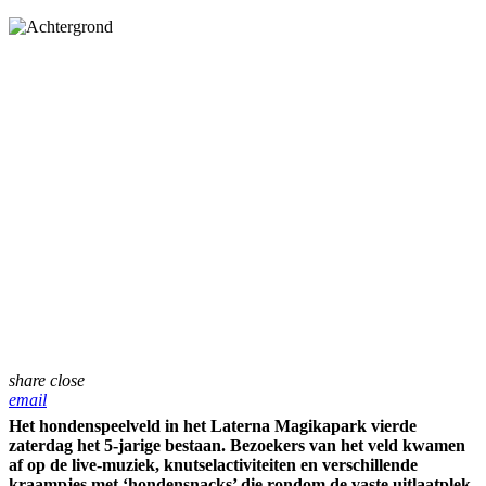
share
close
email
Het hondenspeelveld in het Laterna Magikapark vierde
zaterdag het 5-jarige bestaan. Bezoekers van het veld kwamen
af op de live-muziek, knutselactiviteiten en verschillende
kraampjes met ‘hondensnacks’ die rondom de vaste uitlaatplek