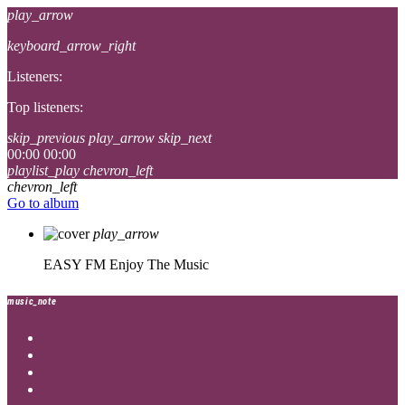
play_arrow
keyboard_arrow_right
Listeners:
Top listeners:
skip_previous
play_arrow
skip_next
00:00
00:00
playlist_play
chevron_left
chevron_left
Go to album
play_arrow
EASY FM
Enjoy The Music
music_note