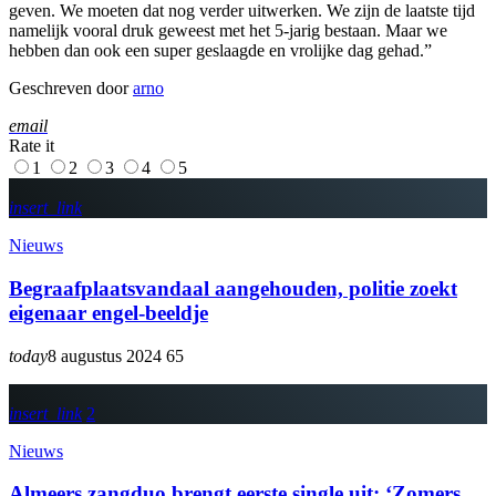
geven. We moeten dat nog verder uitwerken. We zijn de laatste tijd
namelijk vooral druk geweest met het 5-jarig bestaan. Maar we
hebben dan ook een super geslaagde en vrolijke dag gehad.”
Geschreven door
arno
email
Rate it
1
2
3
4
5
insert_link
Nieuws
Begraafplaatsvandaal aangehouden, politie zoekt
eigenaar engel-beeldje
today
8 augustus 2024
65
insert_link
2
Nieuws
Almeers zangduo brengt eerste single uit: ‘Zomers,