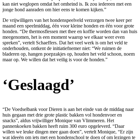
kan niet weglopen omdat het omheind is. Ik zou iedereen met een
jonge hond aanraden om hier eens te komen kijken.”
De vrijwilligers van het hondenspeelveld verzorgen twee keer per
maand een speelmiddag, één voor kleine honden en één voor grote
honden. “De thermosflessen met thee en koffie worden dan van huis
meegenomen, het is een moment waarop we elkaar weer even
spreken”, vertelt Schaeffers. Dat het veel werk is om het veld te
onderhouden, ontkent de initiatiefnemer niet: “We ruimen de
bladeren op, hangen poepzakjes op, houden het veld schoon, noem
maar op. We willen dat het veilig is voor de honden.”
‘Geslaagd’
“De Voedselbank voor Dieren is aan het einde van de middag naar
huis gegaan met drie grote plastic bakken vol hondenvoer en
snacks”, aldus vrijwilliger Monique van Vlimmeren. Het
pannenkoeken bakken heeft ruim 300 euro opgeleverd. “Daar
willen we leuke dingen mee gaan doen”, vertelt Monique, “Er zijn
wat ideeën om iets met een hondenschool te doen of om lezingen te