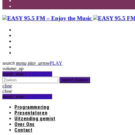
Programmering
Presentatoren
Uitzending gemist
Over Ons
Contact
search
menu
play_arrow
PLAY
volume_up
music_note
LUISTEREN
search
Zoeken
close
close
music_note
LUISTEREN
Programmering
Presentatoren
Uitzending gemist
Over Ons
Contact