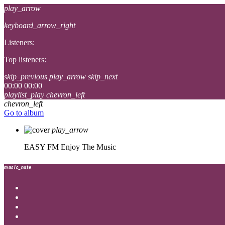
play_arrow
keyboard_arrow_right
Listeners:
Top listeners:
skip_previous
play_arrow
skip_next
00:00
00:00
playlist_play
chevron_left
chevron_left
Go to album
play_arrow
EASY FM
Enjoy The Music
music_note