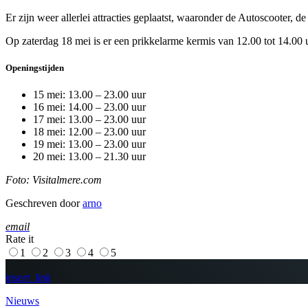
Er zijn weer allerlei attracties geplaatst, waaronder de Autoscooter
Op zaterdag 18 mei is er een prikkelarme kermis van 12.00 tot 14.00 u
Openingstijden
15 mei: 13.00 – 23.00 uur
16 mei: 14.00 – 23.00 uur
17 mei: 13.00 – 23.00 uur
18 mei: 12.00 – 23.00 uur
19 mei: 13.00 – 23.00 uur
20 mei: 13.00 – 21.30 uur
Foto: Visitalmere.com
Geschreven door
arno
email
Rate it
1
2
3
4
5
insert_link
Nieuws