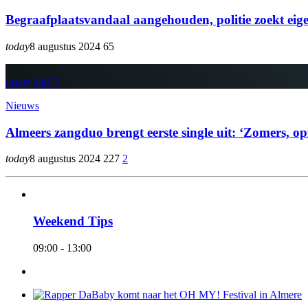
Begraafplaatsvandaal aangehouden, politie zoekt eige
today
8 augustus 2024
65
insert_link
2
Nieuws
Almeers zangduo brengt eerste single uit: ‘Zomers,
today
8 augustus 2024
227
2
Weekend Tips
09:00 - 13:00