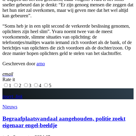
sneller gebeurd dan je denkt: “Er zijn genoeg mensen die zeggen dat
het hun niet zal overkomen, maar wij geven mee dat het wel altijd
kan gebeuren”.
“Soms heb je in een split second de verkeerde beslissing genomen,
oplichters zijn heel slim”. Yvara noemt twee van de meest
voorkomende, slimme situaties van oplichting: de
telefoontjes/mailtjes waarin iemand zich voordoet als de bank, of de
berichtjes van oplichters die zich voordoen als de dochter/zoon. Op
deze manier hopen oplichters geld te stelen van het slachtoffer.
Geschreven door
arno
email
Rate it
1
2
3
4
5
insert_link
Nieuws
Begraafplaatsvandaal aangehouden, politie zoekt
eigenaar engel-beeldje