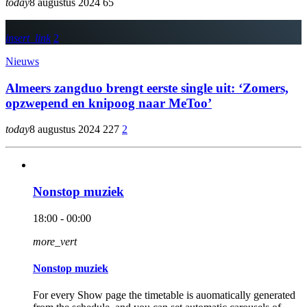
today
8 augustus 2024
65
insert_link
2
Nieuws
Almeers zangduo brengt eerste single uit: ‘Zomers,
opzwepend en knipoog naar MeToo’
today
8 augustus 2024
227
2
Nonstop muziek
18:00 - 00:00
more_vert
Nonstop muziek
For every Show page the timetable is auomatically generated