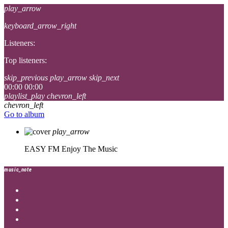
play_arrow
keyboard_arrow_right
Listeners:
Top listeners:
skip_previous
play_arrow
skip_next
00:00
00:00
playlist_play
chevron_left
chevron_left
Go to album
play_arrow
EASY FM
Enjoy The Music
music_note