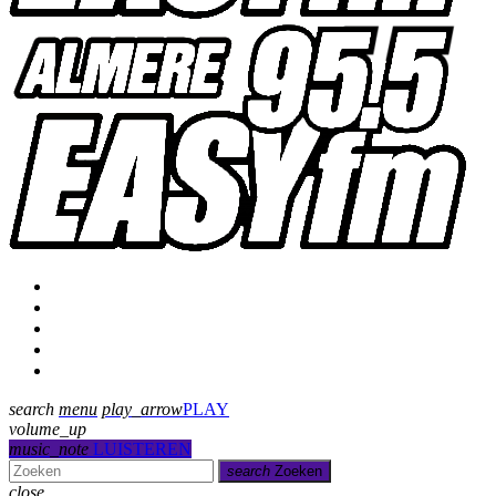
Programmering
Presentatoren
Uitzending gemist
Over Ons
Contact
search
menu
play_arrow
PLAY
volume_up
music_note
LUISTEREN
search
Zoeken
close