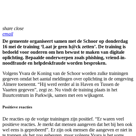
share
close
email
De gemeente organiseert samen met de Schoor op donderdag
16 mei de training ‘Laat je geen h@ck zetten’. De training is
bedoeld voor ouderen om hen bewust te maken van digitale
oplichting. Bepaalde onderwerpen zoals phishing, vriend-in-
noodfraude en helpdeskfraude worden besproken.
Volgens Yvara de Koning van de Schoor worden zulke trainingen
gegeven omdat het aantal meldingen over oplichting in de omgeving
Almere toeneemt. “Hij werd eerder al in Haven en Tussen de
Vaarten gegeven”, zegt ze. Nu vindt de training plaats in het
Buurtcentrum in Parkwijk, samen met een wijkagent.
Positieve reacties
De reacties op de vorige trainingen zijn positief. “Er waren veel
positieve reacties. Je merkt dat mensen aangeven dat het bij hen ook
wel eens is geprobeerd”. Er zijn ook mensen die aangeven er niet in
te trappen als het zou gebeuren, maar volgens Yvara is het soms