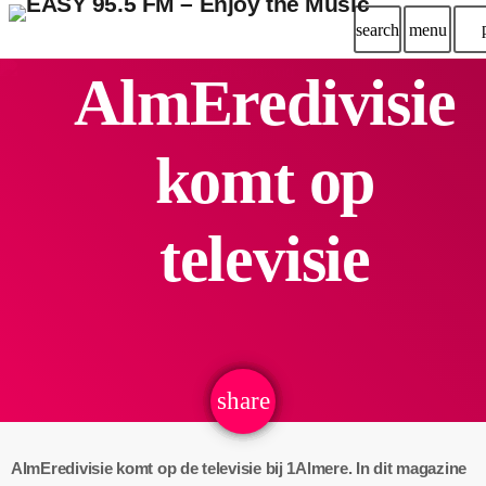
search
menu
AlmEredivisie
komt op
televisie
share
email
AlmEredivisie komt op de televisie bij 1Almere. In dit magazine