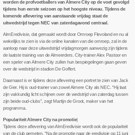
worden de profvoetballers van Almere City op de voet gevolgd
tijdens hun eerste seizoen op het hoogste niveau. Tijdens de
komende aflevering van aanstaande vrijdag staat de
uitwedstrijd tegen NEC van zaterdagavond centraal.
AlmEredivisie, dat gemaakt wordt door Omroep Flevoland en nu al
wekelijks te zien is via de online kanalen van die omroep, zal in de
aanloop naar deze uitwedstrijd vrijdagmorgen aanwezig zijn tijdens
de laatste training van de Almeerders. City-trainer Alex Pastoor en
een speler van Almere City zullen hun bespiegelingen gaan geven
over de wedstrijd in stadion De Goffert.
Daarnaast is er tijdens deze aflevering een portret te zien van Jack
de Gier. Hij is oud-trainer van zowel Almere City als NEC. “Hij laat
zijn vakkundig licht schijnen over de wedstrijd van zaterdag tussen
zijn beide oud-clubs”, zegt Martijn de Groot, maker van het
programma.
Populariteit Almere City na promotie
|
Tijdens deze aflevering van AlmEredivisie wordt ook de populariteit
van de club gemeten. “Na de promotie naar de eredivisie op 11 juni