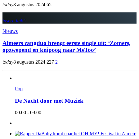
today
8 augustus 2024
65
insert_link
2
Nieuws
Almeers zangduo brengt eerste single uit: ‘Zomers,
opzwepend en knipoog naar MeToo’
today
8 augustus 2024
227
2
Pop
De Nacht door met Muziek
00:00 - 09:00