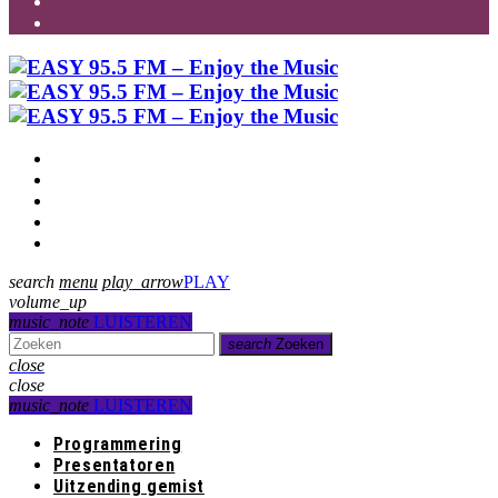
Programmering
Presentatoren
Uitzending gemist
Over Ons
Contact
search
menu
play_arrow
PLAY
volume_up
music_note
LUISTEREN
search
Zoeken
close
close
music_note
LUISTEREN
Programmering
Presentatoren
Uitzending gemist