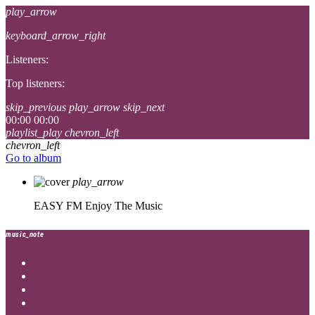
play_arrow
keyboard_arrow_right
Listeners:
Top listeners:
skip_previous
play_arrow
skip_next
00:00
00:00
playlist_play
chevron_left
chevron_left
Go to album
play_arrow
EASY FM
Enjoy The Music
music_note