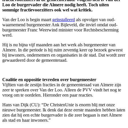
Loo de burgervader die Almere nodig heeft. Toch uiten
sommige fractievoorzitters ook wel wat kritiek.
Van der Loo is begin maart
geïnstalleerd
als opvolger van oud-
waarnemend burgemeester Ank Bijleveld, die inviel omdat oud-
burgemeester Franc Weerwind minister voor Rechtsbescherming
werd.
Hij is nu bijna vijf maanden aan het werk als burgemeester van
Almere. In die periode is hij ruim zeventig keer op bezoek geweest
bij inwoners, ondernemers en organisaties in de stad. Dat wordt zeer
gewaardeerd door de gemeenteraad.
Coalitie en oppositie tevreden over burgemeester
Vijftien van de zestijn fracties in de gemeenteraad van Almere zijn
zeer te spreken over Van der Loo. Alleen de PVV vindt het nog te
vroeg om te oordelen. Hieronder een paar reacties.
Hans van Dijk (CU): “De ChristenUnie is enorm blij met onze
nieuwe burgemeester. Ik denk dat deze eerste maanden hebben laten
zien dat hij een echte burgervader is die zeer begaan is met Almere
als stad en haar inwoners.”