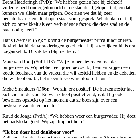
Brent Hadderingh (FvD): “We hebben gezien hoe hij zichzelf
volledig heeft ondergedompeld in de stad de afgelopen tijd, en dat
kunnen we alléén maar prijzen. Ook zien we dat hij zeer
benaderbaar is en altijd open staat voor gesprek. Wij denken dat hij
zich zo ontwikkelt als een verbindende factor, die deze stad en de
raad nodig heeft.”
Hans Everhard (SP): “Ik vind de burgemeester prima functioneren.
Ik vind dat hij de vergaderingen goed leidt. Hij is vrolijk en hij is erg
toegankelijk. Dus ik ben blij met hem.”
Marc van Rooij (50PLUS): “Wij zijn heel tevreden met de
burgemeester. Wij hebben een goed gevoel bij hem en krijgen een
goede feedback van de vragen die wij gesteld hebben en de debatten
die wij hebben. Ja, het is een frisse wind door dit huis.”
Meke Smeulders (D66): “We zijn erg positief. De burgemeester laat
zich zien in de stad. En wat ik heel positief vind, is dat hij ook
bewoners opzoekt op het moment dat ze boos zijn over een
beslissing van de gemeente.”
Ruud de Jonge (PvdA): “We hebben weer een burgervader. Hij doet
het hartstikke goed. Wij zijn blij met hem.”
“Ik ben daar heel dankbaar voor”
Zelf zegt Van der Loo het naar zijn zin te hebben in Almere. Hij wil