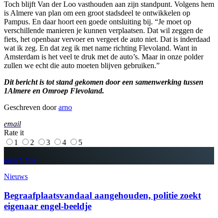
Toch blijft Van der Loo vasthouden aan zijn standpunt. Volgens hem
is Almere van plan om een groot stadsdeel te ontwikkelen op
Pampus. En daar hoort een goede ontsluiting bij. “Je moet op
verschillende manieren je kunnen verplaatsen. Dat wil zeggen de
fiets, het openbaar vervoer en vergeet de auto niet. Dat is inderdaad
wat ik zeg. En dat zeg ik met name richting Flevoland. Want in
Amsterdam is het veel te druk met de auto’s. Maar in onze polder
zullen we echt die auto moeten blijven gebruiken.”
Dit bericht is tot stand gekomen door een samenwerking tussen
1Almere en Omroep Flevoland.
Geschreven door
arno
email
Rate it
1
2
3
4
5
insert_link
Nieuws
Begraafplaatsvandaal aangehouden, politie zoekt
eigenaar engel-beeldje