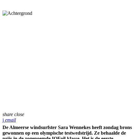
share
close
email
De Almeerse windsurfster Sara Wennekes heeft zondag brons
gewonnen op een olympische testwedstrijd. Ze behaalde de
prijs in de zogenoemde IQFoil-klasse. Het is de eerste