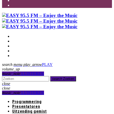
Programmering
Presentatoren
Uitzending gemist
Over Ons
Contact
search
menu
play_arrow
PLAY
volume_up
music_note
LUISTEREN
search
Zoeken
close
close
music_note
LUISTEREN
Programmering
Presentatoren
Uitzending gemist