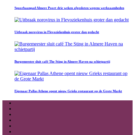
Spoorbaanpad Almere Poort drie weken afgesloten wegens werkzaamheden
Uitbraak norovirus in Flevoziekenhuis groter dan gedacht
Burgemeester sluit café The Sting in Almere Haven na schietpartij
Eigenaar Pallas Athene opent nieuw Grieks restaurant op de Grote Markt