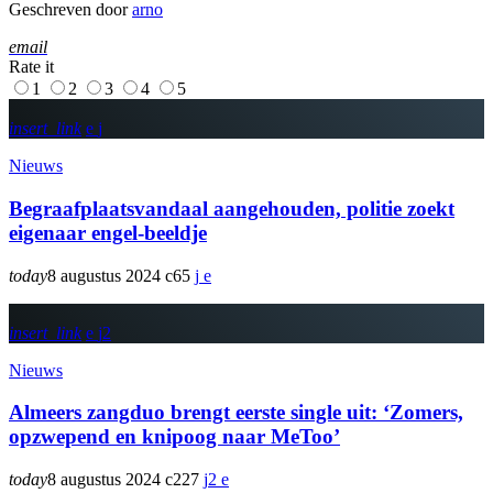
Geschreven door
arno
email
Rate it
1
2
3
4
5
insert_link
Nieuws
Begraafplaatsvandaal aangehouden, politie zoekt
eigenaar engel-beeldje
today
8 augustus 2024
65
insert_link
2
Nieuws
Almeers zangduo brengt eerste single uit: ‘Zomers,
opzwepend en knipoog naar MeToo’
today
8 augustus 2024
227
2