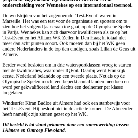
onderscheiding voor Wennekes op een internationaal toernooi.
De wedstrijden van het zogenoemde ‘Test-Event’ waren in
Marseille. Het was een test voor de organisatie en sporters om te
zien hoe het volgend jaar eraan toe gaat, op de Olympische Spelen
in Parijs. Wennekes kan zich daarvoor kwalificeren als ze op het
Test-Event en het Allianz WK Zeilen in Den Haag in totaal niet
meer dan acht punten scoort. Ook moeten dan bij het WK geen
andere Nederlanders in de top tien eindigen, zoals Lilian de Geus uit
Almere.
Eerder werd besloten om in drie watersportklassen vroeg te starten
met de kwalificaties, waaronder IQFoil. Daarbij werd Frankrijk
eerste, Nederland belandde op een tweede plaats. Net als op de
Olympische Spelen mocht een beperkt aantal landen meedoen en
werd per gekwalificeerd land slechts een deelnemer per klasse
toegelaten.
Windsurfer Kiran Badloe uit Almere had ook een startbewijs voor
het Test-Event. Hij besloot niet in de actie te komen. De Almeerder
heeft namelijk zijn zinnen gezet op het WK.
Dit bericht is tot stand gekomen door een samenwerking tussen
1Almere en Omroep Flevoland.