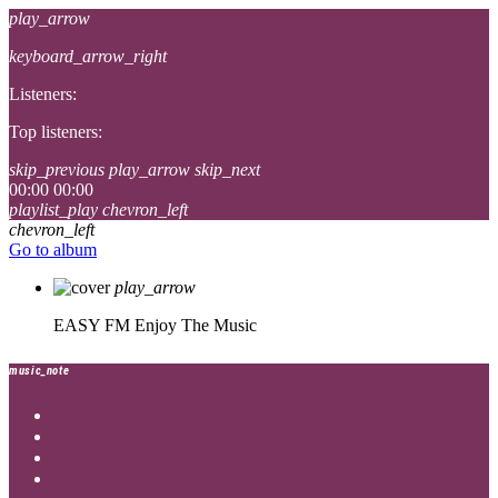
play_arrow
keyboard_arrow_right
Listeners:
Top listeners:
skip_previous
play_arrow
skip_next
00:00
00:00
playlist_play
chevron_left
chevron_left
Go to album
play_arrow
EASY FM
Enjoy The Music
music_note