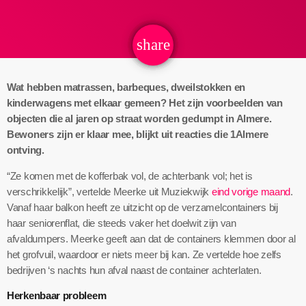
share
email
Wat hebben matrassen, barbeques, dweilstokken en
kinderwagens met elkaar gemeen? Het zijn voorbeelden van
objecten die al jaren op straat worden gedumpt in Almere.
Bewoners zijn er klaar mee, blijkt uit reacties die 1Almere
ontving.
“Ze komen met de kofferbak vol, de achterbank vol; het is
verschrikkelijk”, vertelde Meerke uit Muziekwijk
eind vorige maand
.
Vanaf haar balkon heeft ze uitzicht op de verzamelcontainers bij
haar seniorenflat, die steeds vaker het doelwit zijn van
afvaldumpers. Meerke geeft aan dat de containers klemmen door al
het grofvuil, waardoor er niets meer bij kan. Ze vertelde hoe zelfs
bedrijven ‘s nachts hun afval naast de container achterlaten.
Herkenbaar probleem