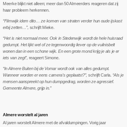
Meerke blijkt niet alleen; meer dan 50 Almeerders reageren dat zij
haar probleem herkennen.
“Filmwijk idem dito… ze komen van straten verder hun oude ijskast
erbij zetten…”,
schrijft Mieke.
“Het is niet normaal meer. Ook in Stedenwijk wordt de hele huisraad
gedumpt. Het lijkt wel of ze tegenwoordig liever op de vuilnisbelt
wonen dan in een schone wijk. En een grote mond krijg je als je er
iets van zegt”,
reageert Simone.
“In Almere Buiten bij de Vomar wordt ook van alles gedumpt.
Wanneer worden er eens camera’s geplaatst?”,
schrijft Carla.
“Als je
mensen aanspreekt op hun dumpgedrag, worden ze agressief.
Gemeente Almere, grijp in.”
Almere worstelt al jaren
Al jaren worstelt Almere met de afvaldumpingen. Vorig jaar