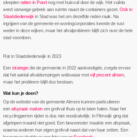
sleepten
ratten in Poort
nog met huisvuil door de wijk. Het vuilnis
werd vanwege gebrek aan ruimte naast de containers gezet.
Ook in
Staatsliedenwijk
in Stad was het om dezelfde reden raak. Na
ingrijpen van de gemeente en woningcorporaties keerde de rust
weder in deze wijken, maar het afvalprobleem blijft zich over de hele
stad voordoen.
Rat in Staatsliedenwijk in 2023
Een
strategie
die de gemeente in 2022 aankondigde, zorgde ervoor
dat het aantal afvaldumpingen weliswaar met
vijf procent afnam
,
maar het probleem blijft dus bestaan.
Wat kun je doen?
Op de website van de gemeente Almere kunnen particulieren
een
afspraak maken
om grofvuil thuis op te laten halen. Naar het
recyclingperron rijden is dus niet noodzakelijk. In Filmwijk ging dat
afgelopen maand niet goed. Een bewoonster maakte een afspraak,
waarna anderen hun eigen grofvuil naast dat van haar zetten. Een
buurvrouw deelde er een foto van op
Facebook
.