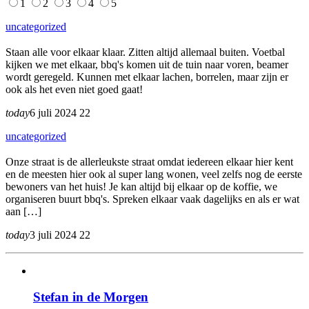
1
2
3
4
5
uncategorized
Staan alle voor elkaar klaar. Zitten altijd allemaal buiten. Voetbal
kijken we met elkaar, bbq's komen uit de tuin naar voren, beamer
wordt geregeld. Kunnen met elkaar lachen, borrelen, maar zijn er
ook als het even niet goed gaat!
today
6 juli 2024
22
uncategorized
Onze straat is de allerleukste straat omdat iedereen elkaar hier kent
en de meesten hier ook al super lang wonen, veel zelfs nog de eerste
bewoners van het huis! Je kan altijd bij elkaar op de koffie, we
organiseren buurt bbq's. Spreken elkaar vaak dagelijks en als er wat
aan […]
today
3 juli 2024
22
Stefan in de Morgen