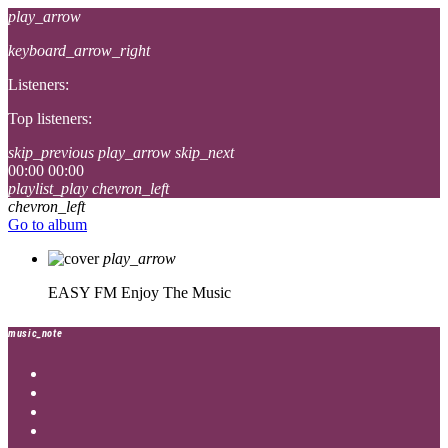
play_arrow
keyboard_arrow_right
Listeners:
Top listeners:
skip_previous
play_arrow
skip_next
00:00
00:00
playlist_play
chevron_left
chevron_left
Go to album
play_arrow
EASY FM
Enjoy The Music
music_note