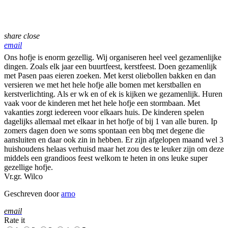
share
close
email
Ons hofje is enorm gezellig. Wij organiseren heel veel gezamenlijke
dingen. Zoals elk jaar een buurtfeest, kerstfeest. Doen gezamenlijk
met Pasen paas eieren zoeken. Met kerst oliebollen bakken en dan
versieren we met het hele hofje alle bomen met kerstballen en
kerstverlichting. Als er wk en of ek is kijken we gezamenlijk. Huren
vaak voor de kinderen met het hele hofje een stormbaan. Met
vakanties zorgt iedereen voor elkaars huis. De kinderen spelen
dagelijks allemaal met elkaar in het hofje of bij 1 van alle buren. Ip
zomers dagen doen we soms spontaan een bbq met degene die
aansluiten en daar ook zin in hebben. Er zijn afgelopen maand wel 3
huishoudens helaas verhuisd maar het zou des te leuker zijn om deze
middels een grandioos feest welkom te heten in ons leuke super
gezellige hofje.
Vr.gr. Wilco
Geschreven door
arno
email
Rate it