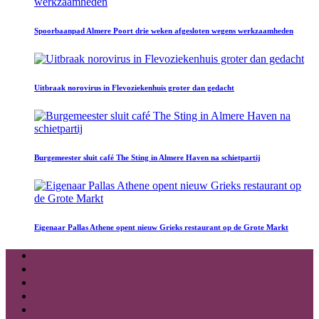
Spoorbaanpad Almere Poort drie weken afgesloten wegens werkzaamheden
Uitbraak norovirus in Flevoziekenhuis groter dan gedacht
Burgemeester sluit café The Sting in Almere Haven na schietpartij
Eigenaar Pallas Athene opent nieuw Grieks restaurant op de Grote Markt