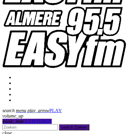
Programmering
Presentatoren
Uitzending gemist
Over Ons
Contact
search
menu
play_arrow
PLAY
volume_up
music_note
LUISTEREN
search
Zoeken
close