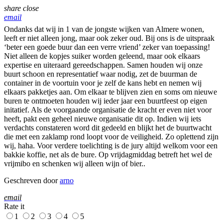
share
close
email
Ondanks dat wij in 1 van de jongste wijken van Almere wonen,
leeft er niet alleen jong, maar ook zeker oud. Bij ons is de uitspraak
‘beter een goede buur dan een verre vriend’ zeker van toepassing!
Niet alleen de kopjes suiker worden geleend, maar ook elkaars
expertise en uiteraard gereedschappen. Samen houden wij onze
buurt schoon en representatief waar nodig, zet de buurman de
container in de voortuin voor je zelf de kans hebt en nemen wij
elkaars pakketjes aan. Om elkaar te blijven zien en soms om nieuwe
buren te ontmoeten houden wij ieder jaar een buurtfeest op eigen
initatief. Als de voorgaande organisatie de kracht er even niet voor
heeft, pakt een geheel nieuwe organisatie dit op. Indien wij iets
verdachts constateren word dit gedeeld en blijkt het de buurtwacht
die met een zaklamp rond loopt voor de veiligheid. Zo oplettend zijn
wij, haha. Voor verdere toelichting is de jury altijd welkom voor een
bakkie koffie, net als de bure. Op vrijdagmiddag betreft het wel de
vrijmibo en schenken wij alleen wijn of bier..
Geschreven door
arno
email
Rate it
1
2
3
4
5