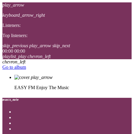
play_arrow
keyboard_arrow_right
Listeners:
Top listeners:
skip_previous
play_arrow
skip_next
00:00
00:00
playlist_play
chevron_left
chevron_left
Go to album
play_arrow
EASY FM
Enjoy The Music
music_note