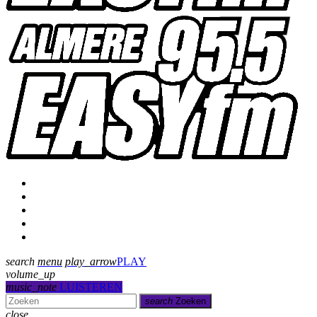
Programmering
Presentatoren
Uitzending gemist
Over Ons
Contact
search
menu
play_arrow
PLAY
volume_up
music_note
LUISTEREN
search
Zoeken
close