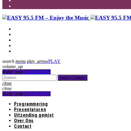
Programmering
Presentatoren
Uitzending gemist
Over Ons
Contact
search
menu
play_arrow
PLAY
volume_up
music_note
LUISTEREN
search
Zoeken
close
close
music_note
LUISTEREN
Programmering
Presentatoren
Uitzending gemist
Over Ons
Contact