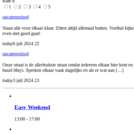
Rate it
1
2
3
4
5
uncategorized
Staan alle voor elkaar klaar. Zitten altijd allemaal buiten. Voetbal k
even niet goed gaat!
today
6 juli 2024
22
uncategorized
Onze straat is de allerleukste straat omdat iedereen elkaar hier kent e
buurt bbq's. Spreken elkaar vaak dagelijks en als er wat aan […]
today
3 juli 2024
23
Easy Weekend
13:00 - 17:00