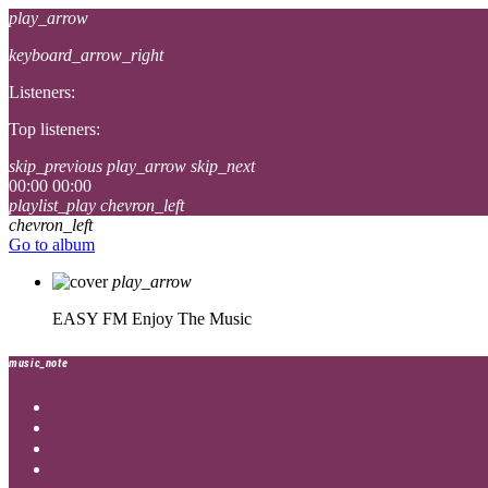
play_arrow
keyboard_arrow_right
Listeners:
Top listeners:
skip_previous
play_arrow
skip_next
00:00
00:00
playlist_play
chevron_left
chevron_left
Go to album
play_arrow
EASY FM
Enjoy The Music
music_note