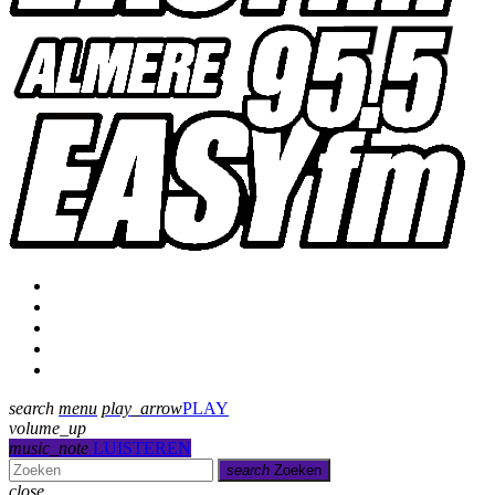
Programmering
Presentatoren
Uitzending gemist
Over Ons
Contact
search
menu
play_arrow
PLAY
volume_up
music_note
LUISTEREN
search
Zoeken
close