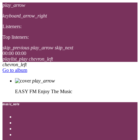
play_arrow
keyboard_arrow_right
Listeners:
Top listeners:
skip_previous
play_arrow
skip_next
00:00
00:00
playlist_play
chevron_left
chevron_left
Go to album
play_arrow
EASY FM
Enjoy The Music
music_note