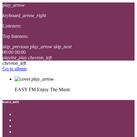
play_arrow
keyboard_arrow_right
Listeners:
Top listeners:
skip_previous
play_arrow
skip_next
00:00
00:00
playlist_play
chevron_left
chevron_left
Go to album
play_arrow
EASY FM
Enjoy The Music
music_note