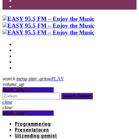
Programmering
Presentatoren
Uitzending gemist
Over Ons
Contact
search
menu
play_arrow
PLAY
volume_up
music_note
LUISTEREN
search
Zoeken
close
close
music_note
LUISTEREN
Programmering
Presentatoren
Uitzending gemist